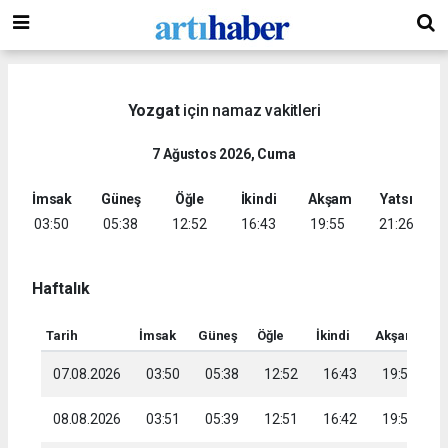
Yozgat
için namaz vakitleri
7 Ağustos 2026, Cuma
İmsak
Güneş
Öğle
İkindi
Akşam
Yatsı
03:50
05:38
12:52
16:43
19:55
21:26
Haftalık
Tarih
İmsak
Güneş
Öğle
İkindi
Akşam
Ya
07.08.2026
03:50
05:38
12:52
16:43
19:55
2
08.08.2026
03:51
05:39
12:51
16:42
19:53
2