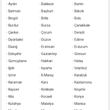
Aydın
Balıkesir
Bartın
Batman
Bayburt
Bilecik
Bingöl
Bitlis
Bolu
Burdur
Bursa
Çanakkale
Çankırı
Çorum
Denizli
Diyarbakır
Düzce
Edirne
Elazığ
Erzincan
Erzurum
Eskişehir
Gaziantep
Giresun
Gümüşhane
Hakkari
Hatay
Iğdır
Isparta
İstanbul
İzmir
K.Maraş
Karabük
Karaman
Kars
Kastamonu
Kayseri
Kırıkkale
Kırşehir
Kilis
Kocaeli
Konya
Kütahya
Malatya
Manisa