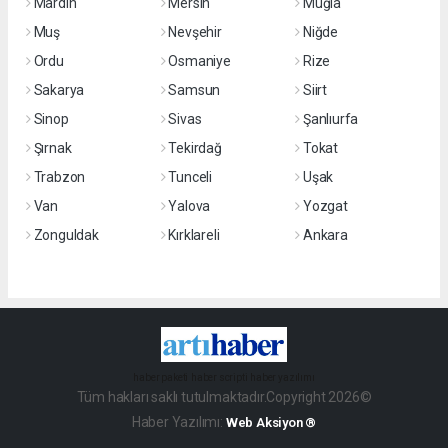
Mardin
Mersin
Muğla
Muş
Nevşehir
Niğde
Ordu
Osmaniye
Rize
Sakarya
Samsun
Siirt
Sinop
Sivas
Şanlıurfa
Şırnak
Tekirdağ
Tokat
Trabzon
Tunceli
Uşak
Van
Yalova
Yozgat
Zonguldak
Kırklareli
Ankara
haber paketi
haber scripti
haber yazılımı
Tüm hakları saklı tutulmaktadır.Copyright 2026©
Haber Yazılımı:
Web Aksiyon ®