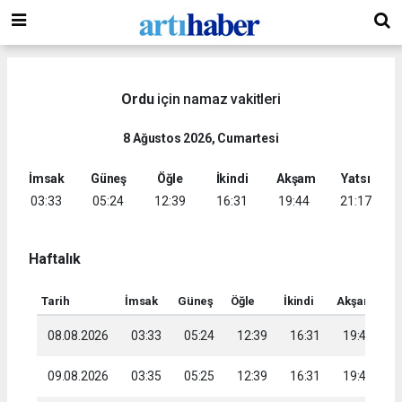
Ordu
için namaz vakitleri
8 Ağustos 2026, Cumartesi
İmsak
Güneş
Öğle
İkindi
Akşam
Yatsı
03:33
05:24
12:39
16:31
19:44
21:17
Haftalık
Tarih
İmsak
Güneş
Öğle
İkindi
Akşam
Ya
08.08.2026
03:33
05:24
12:39
16:31
19:44
2
09.08.2026
03:35
05:25
12:39
16:31
19:42
2