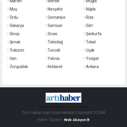
Mardin
Mersin
Muğla
Muş
Nevşehir
Niğde
Ordu
Osmaniye
Rize
Sakarya
Samsun
Siirt
Sinop
Sivas
Şanlıurfa
Şırnak
Tekirdağ
Tokat
Trabzon
Tunceli
Uşak
Van
Yalova
Yozgat
Zonguldak
Kırklareli
Ankara
haber paketi
haber scripti
haber yazılımı
Tüm hakları saklı tutulmaktadır.Copyright 2026©
Haber Yazılımı:
Web Aksiyon ®