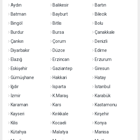
Aydın
Balıkesir
Bartın
Batman
Bayburt
Bilecik
Bingöl
Bitlis
Bolu
Burdur
Bursa
Çanakkale
Çankırı
Çorum
Denizli
Diyarbakır
Düzce
Edirne
Elazığ
Erzincan
Erzurum
Eskişehir
Gaziantep
Giresun
Gümüşhane
Hakkari
Hatay
Iğdır
Isparta
İstanbul
İzmir
K.Maraş
Karabük
Karaman
Kars
Kastamonu
Kayseri
Kırıkkale
Kırşehir
Kilis
Kocaeli
Konya
Kütahya
Malatya
Manisa