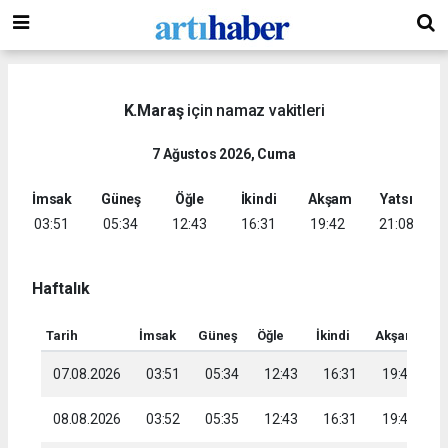
K.Maraş
için namaz vakitleri
7 Ağustos 2026, Cuma
İmsak
Güneş
Öğle
İkindi
Akşam
Yatsı
03:51
05:34
12:43
16:31
19:42
21:08
Haftalık
Tarih
İmsak
Güneş
Öğle
İkindi
Akşam
Ya
07.08.2026
03:51
05:34
12:43
16:31
19:42
2
08.08.2026
03:52
05:35
12:43
16:31
19:40
2