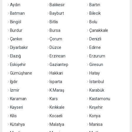
Aydın
Balıkesir
Bartın
Batman
Bayburt
Bilecik
Bingöl
Bitlis
Bolu
Burdur
Bursa
Çanakkale
Çankırı
Çorum
Denizli
Diyarbakır
Düzce
Edirne
Elazığ
Erzincan
Erzurum
Eskişehir
Gaziantep
Giresun
Gümüşhane
Hakkari
Hatay
Iğdır
Isparta
İstanbul
İzmir
K.Maraş
Karabük
Karaman
Kars
Kastamonu
Kayseri
Kırıkkale
Kırşehir
Kilis
Kocaeli
Konya
Kütahya
Malatya
Manisa