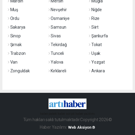
Mardin
Mersin
Muğla
Muş
Nevşehir
Niğde
Ordu
Osmaniye
Rize
Sakarya
Samsun
Siirt
Sinop
Sivas
Şanlıurfa
Şırnak
Tekirdağ
Tokat
Trabzon
Tunceli
Uşak
Van
Yalova
Yozgat
Zonguldak
Kırklareli
Ankara
haber paketi
haber scripti
haber yazılımı
Tüm hakları saklı tutulmaktadır.Copyright 2026©
Haber Yazılımı:
Web Aksiyon ®