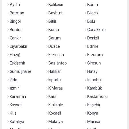
Aydın
Balıkesir
Bartın
Batman
Bayburt
Bilecik
Bingöl
Bitlis
Bolu
Burdur
Bursa
Çanakkale
Çankırı
Çorum
Denizli
Diyarbakır
Düzce
Edirne
Elazığ
Erzincan
Erzurum
Eskişehir
Gaziantep
Giresun
Gümüşhane
Hakkari
Hatay
Iğdır
Isparta
İstanbul
İzmir
K.Maraş
Karabük
Karaman
Kars
Kastamonu
Kayseri
Kırıkkale
Kırşehir
Kilis
Kocaeli
Konya
Kütahya
Malatya
Manisa