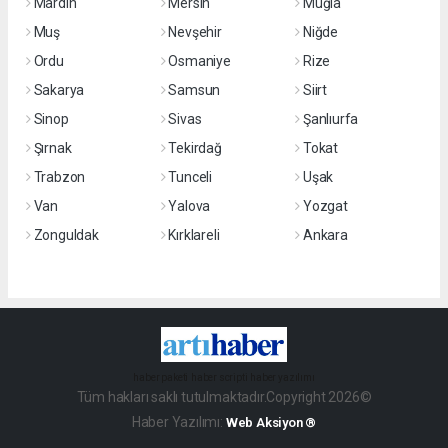
Mardin
Mersin
Muğla
Muş
Nevşehir
Niğde
Ordu
Osmaniye
Rize
Sakarya
Samsun
Siirt
Sinop
Sivas
Şanlıurfa
Şırnak
Tekirdağ
Tokat
Trabzon
Tunceli
Uşak
Van
Yalova
Yozgat
Zonguldak
Kırklareli
Ankara
haber paketi
haber scripti
haber yazılımı
Tüm hakları saklı tutulmaktadır.Copyright 2026©
Haber Yazılımı:
Web Aksiyon ®