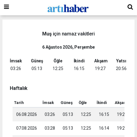
Muş
için namaz vakitleri
6 Ağustos 2026, Perşembe
İmsak
Güneş
Öğle
İkindi
Akşam
Yatsı
03:26
05:13
12:25
16:15
19:27
20:56
Haftalık
Tarih
İmsak
Güneş
Öğle
İkindi
Akşam
Ya
06.08.2026
03:26
05:13
12:25
16:15
19:27
2
07.08.2026
03:28
05:13
12:25
16:14
19:26
2