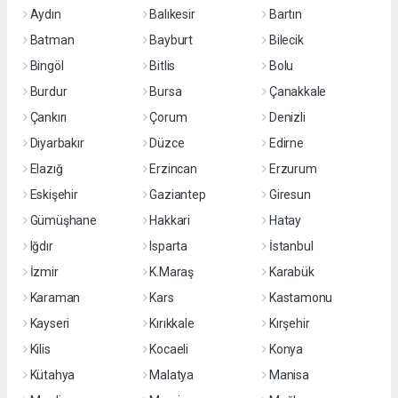
Aydın
Balıkesir
Bartın
Batman
Bayburt
Bilecik
Bingöl
Bitlis
Bolu
Burdur
Bursa
Çanakkale
Çankırı
Çorum
Denizli
Diyarbakır
Düzce
Edirne
Elazığ
Erzincan
Erzurum
Eskişehir
Gaziantep
Giresun
Gümüşhane
Hakkari
Hatay
Iğdır
Isparta
İstanbul
İzmir
K.Maraş
Karabük
Karaman
Kars
Kastamonu
Kayseri
Kırıkkale
Kırşehir
Kilis
Kocaeli
Konya
Kütahya
Malatya
Manisa