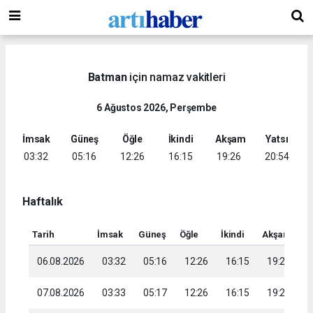
Batman
için namaz vakitleri
6 Ağustos 2026, Perşembe
İmsak
Güneş
Öğle
İkindi
Akşam
Yatsı
03:32
05:16
12:26
16:15
19:26
20:54
Haftalık
Tarih
İmsak
Güneş
Öğle
İkindi
Akşam
Ya
06.08.2026
03:32
05:16
12:26
16:15
19:26
2
07.08.2026
03:33
05:17
12:26
16:15
19:25
2