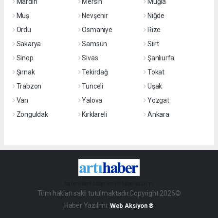
Mardin
Mersin
Muğla
Muş
Nevşehir
Niğde
Ordu
Osmaniye
Rize
Sakarya
Samsun
Siirt
Sinop
Sivas
Şanlıurfa
Şırnak
Tekirdağ
Tokat
Trabzon
Tunceli
Uşak
Van
Yalova
Yozgat
Zonguldak
Kırklareli
Ankara
haber paketi
haber scripti
haber yazılımı
Tüm hakları saklı tutulmaktadır.Copyright 2026©
Haber Yazılımı:
Web Aksiyon ®