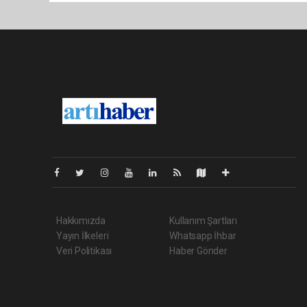
Pro-0.153
Hakkımızda
Kullanım Şartları
Yayın İlkeleri
Whatsapp İhbar
Veri Politikası
Haber Gönder