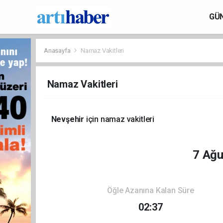
GÜ
Anasayfa
Namaz Vakitleri
Namaz Vakitleri
Nevşehir
için namaz vakitleri
7 Ağ
Öğle Azanına Kalan Süre
02:37