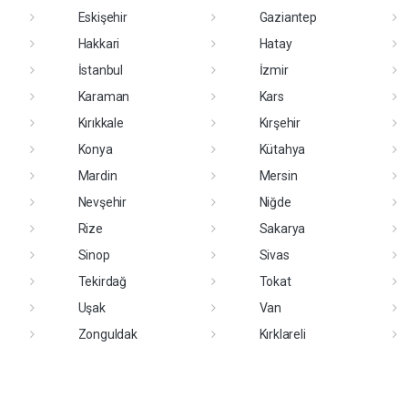
Eskişehir
Gaziantep
Hakkari
Hatay
İstanbul
İzmir
Karaman
Kars
Kırıkkale
Kırşehir
Konya
Kütahya
Mardin
Mersin
Nevşehir
Niğde
Rize
Sakarya
Sinop
Sivas
Tekirdağ
Tokat
Uşak
Van
Zonguldak
Kırklareli