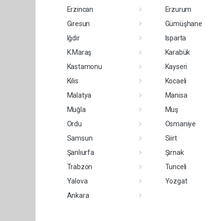
Erzincan
Erzurum
Giresun
Gümüşhane
Iğdır
Isparta
K.Maraş
Karabük
Kastamonu
Kayseri
Kilis
Kocaeli
Malatya
Manisa
Muğla
Muş
Ordu
Osmaniye
Samsun
Siirt
Şanlıurfa
Şırnak
Trabzon
Tunceli
Yalova
Yozgat
Ankara