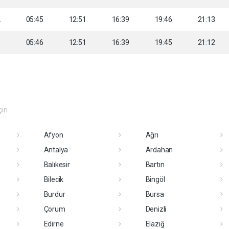
2
05:45
12:51
16:39
19:46
21:13
3
05:46
12:51
16:39
19:45
21:12
çin
Afyon
Ağrı
Antalya
Ardahan
Balıkesir
Bartın
Bilecik
Bingöl
Burdur
Bursa
Çorum
Denizli
Edirne
Elazığ