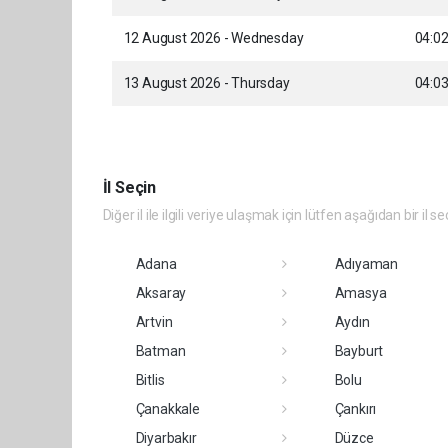
12 August 2026 - Wednesday
04:0
13 August 2026 - Thursday
04:0
İl Seçin
Diğer il ile ilgili veriye ulaşmak için lütfen aşağıdan bir il se
Adana
Adıyaman
Aksaray
Amasya
Artvin
Aydın
Batman
Bayburt
Bitlis
Bolu
Çanakkale
Çankırı
Diyarbakır
Düzce