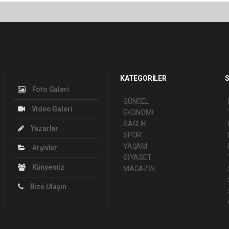
KATEGORİLER
S
Foto Galeri
GÜNCEL
Video Galeri
EKONOMİ
SAGLIK
Yazarlar
SPOR
YAŞAM
Arşivler
SİYASET
Künyemiz
MAGAZİN
Bize Ulaşın