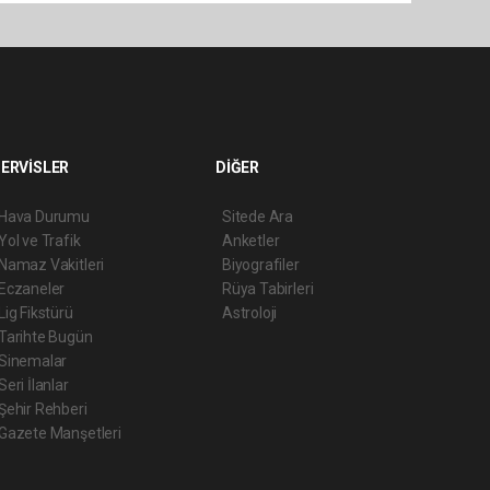
ERVİSLER
DİĞER
Hava Durumu
Sitede Ara
Yol ve Trafik
Anketler
Namaz Vakitleri
Biyografiler
Eczaneler
Rüya Tabirleri
Lig Fikstürü
Astroloji
Tarihte Bugün
Sinemalar
Seri İlanlar
Şehir Rehberi
Gazete Manşetleri