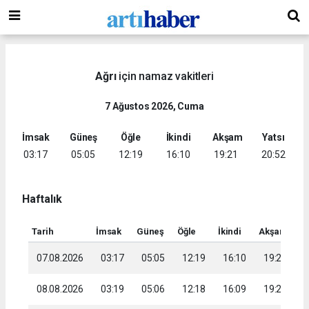
Ağrı
için namaz vakitleri
7 Ağustos 2026, Cuma
İmsak
Güneş
Öğle
İkindi
Akşam
Yatsı
03:17
05:05
12:19
16:10
19:21
20:52
Haftalık
Tarih
İmsak
Güneş
Öğle
İkindi
Akşam
Ya
07.08.2026
03:17
05:05
12:19
16:10
19:21
2
08.08.2026
03:19
05:06
12:18
16:09
19:20
2