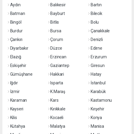
Aydın
Balıkesir
Bartın
Batman
Bayburt
Bilecik
Bingöl
Bitlis
Bolu
Burdur
Bursa
Çanakkale
Çankırı
Çorum
Denizli
Diyarbakır
Düzce
Edirne
Elazığ
Erzincan
Erzurum
Eskişehir
Gaziantep
Giresun
Gümüşhane
Hakkari
Hatay
Iğdır
Isparta
İstanbul
İzmir
K.Maraş
Karabük
Karaman
Kars
Kastamonu
Kayseri
Kırıkkale
Kırşehir
Kilis
Kocaeli
Konya
Kütahya
Malatya
Manisa