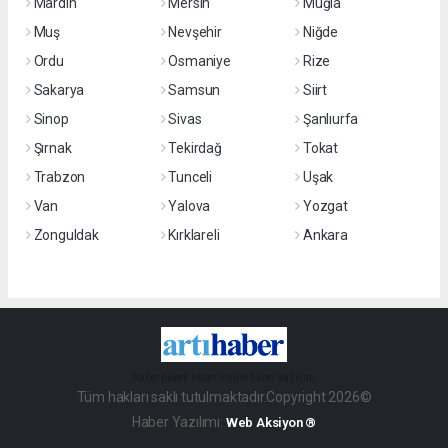
Mardin
Mersin
Muğla
Muş
Nevşehir
Niğde
Ordu
Osmaniye
Rize
Sakarya
Samsun
Siirt
Sinop
Sivas
Şanlıurfa
Şırnak
Tekirdağ
Tokat
Trabzon
Tunceli
Uşak
Van
Yalova
Yozgat
Zonguldak
Kırklareli
Ankara
haber paketi
haber scripti
haber yazılımı
Tüm hakları saklı tutulmaktadır.Copyright 2026©
Haber Yazılımı:
Web Aksiyon ®