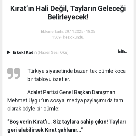
Kırat’ın Hali Değil, Tayların Geleceği
Belirleyecek!
Ekleme Tarihi: 29.11.2025 - 18:05
1569+ kez okundu.
Erkek
|
Kadın
(Haberi Sesli Oku)
Türkiye siyasetinde bazen tek cümle koca
bir tabloyu özetler.
Adalet Partisi Genel Başkan Danışmanı
Mehmet Uygur’un sosyal medya paylaşımı da tam
olarak böyle bir cümle:
“Boş verin Kırat’ı… Siz taylara sahip çıkın! Tayları
geri alabilirsek Kırat şahlanır…”