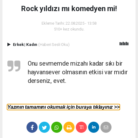
Rock yıldızı mı komedyen mi!
Ekleme Tarihi: 22.08.2025 - 13:58
510+ kez okundu.
Erkek
|
Kadın
(Haberi Sesli Oku)
Onu sevmemde mizahı kadar sıkı bir
hayvansever olmasının etkisi var mıdır
derseniz, evet.
Yazının tamamını okumak için buraya tıklayınız >>