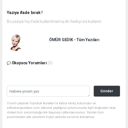
Yazıya ifade bırak !
Bu yazıya hiç ifade kullanılmamış ilk ifadeyi siz kullanın.
ÖMÜR GEDİK - Tüm Yazıları
Okuyucu Yorumları
(0)
Gönder
Yorum yazarak Topluluk Kuralları’nı kabul etmiş bulunuyor ve
artihabergazetesi.com sitesine yaptığınız yorumunuzla ilgili doğrudan veya
dolaylı tüm sorumluluğu tek başınıza üstleniyorsunuz. Yazılan tüm
yorumlardan site yönetimi hiçbir şekilde sorumlu tutulamaz.