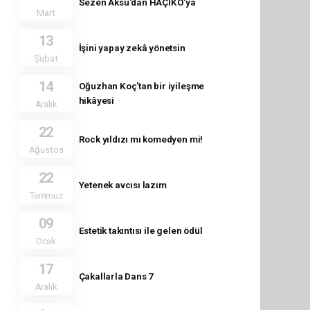
Sezen Aksu'dan HAÇİKO'ya
Mart
13
İşini yapay zekâ yönetsin
Şubat
14
Oğuzhan Koç'tan bir iyileşme
hikâyesi
Aralık
22
Rock yıldızı mı komedyen mi!
Ağustos
22
Yetenek avcısı lazım
Temmuz
09
Estetik takıntısı ile gelen ödül
Ocak
17
Çakallarla Dans 7
Aralık