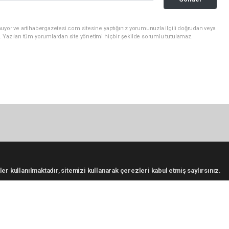
uyor ve artihabergazetesi.com sitesine yaptığınız yorumunuzla ilgili doğrudan veya
. Yazılan tüm yorumlardan site yönetimi hiçbir şekilde sorumlu tutulamaz.
er kullanılmaktadır, sitemizi kullanarak çerezleri kabul etmiş saylırsınız.
KATEGORİLER
S
Foto Galeri
GÜNCEL
Video Galeri