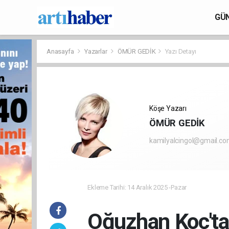
GÜ
Anasayfa
Yazarlar
ÖMÜR GEDİK
Yazı Detayı
Köşe Yazarı
ÖMÜR GEDİK
kamilyalcingol@gmail.c
Ekleme Tarihi: 14 Aralık 2025 -Pazar
Oğuzhan Koç'tan