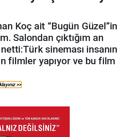
an Koç ait “Bugün Güzel”in
dım. Salondan çıktığım an
 netti:Türk sineması insanın
 filmler yapıyor ve bu film
layınız >>