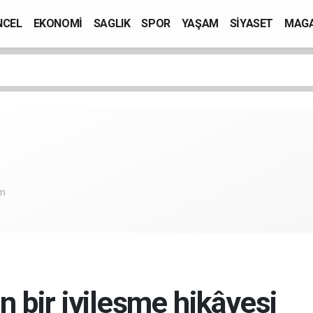
NCEL
EKONOMİ
SAGLIK
SPOR
YAŞAM
SİYASET
MAGA
om
 bir iyileşme hikâyesi