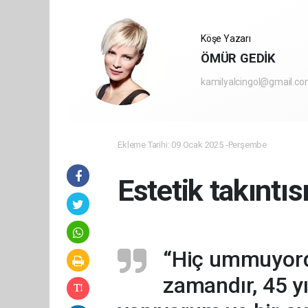
Köşe Yazarı
ÖMÜR GEDİK
kamilyalcingol@gmail.c
Ekleme Tarihi: 09 Ocak 2025 -Perşembe
Estetik takıntıs
“Hiç ummuyord
zamandır, 45 yı