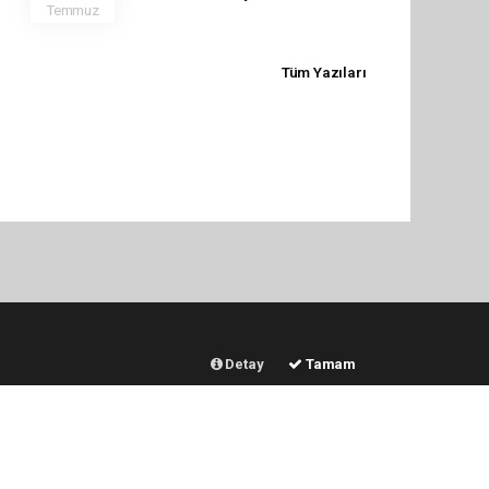
Temmuz
Tüm Yazıları
Detay
Tamam
ERVİSLER
DİĞER
Hava Durumu
Sitede Ara