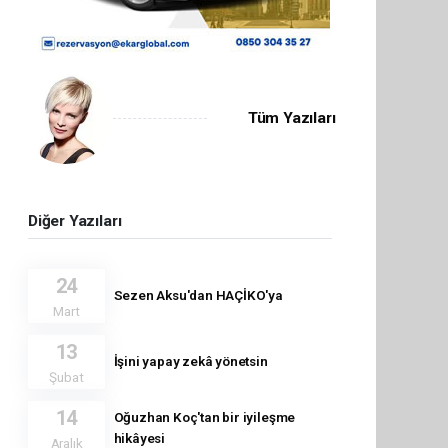
Tüm Yazıları
Diğer Yazıları
24
Sezen Aksu'dan HAÇİKO'ya
Mart
13
İşini yapay zekâ yönetsin
Şubat
14
Oğuzhan Koç'tan bir iyileşme
hikâyesi
Aralık