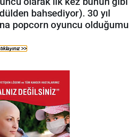
uncu olarak ilk kez bunun gibi
dülden bahsediyor). 30 yıl
bana popcorn oyuncu olduğumu
ıklayınız >>