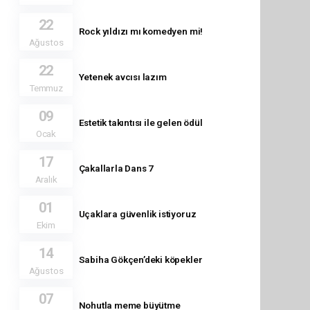
22
Rock yıldızı mı komedyen mi!
Ağustos
22
Yetenek avcısı lazım
Temmuz
09
Estetik takıntısı ile gelen ödül
Ocak
17
Çakallarla Dans 7
Aralık
01
Uçaklara güvenlik istiyoruz
Ekim
14
Sabiha Gökçen’deki köpekler
Ağustos
07
Nohutla meme büyütme