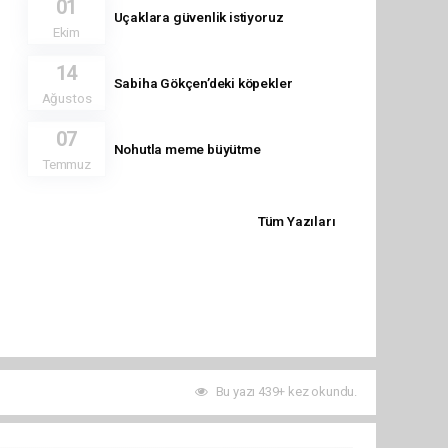
01
Uçaklara güvenlik istiyoruz
Ekim
14
Sabiha Gökçen’deki köpekler
Ağustos
07
Nohutla meme büyütme
Temmuz
Tüm Yazıları
Bu yazı 439+ kez okundu.