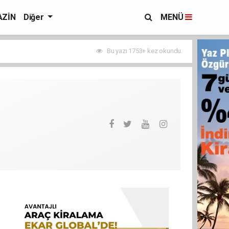
ZİN
Diğer
MENÜ
Bu yazı 1753+ kez okundu.