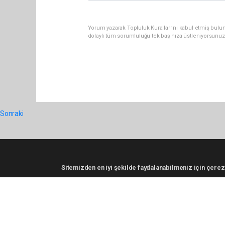
Yorum yazarak Topluluk Kuralları’nı kabul etmiş bulun
dolaylı tüm sorumluluğu tek başınıza üstleniyorsunuz
Sonraki
Sitemizden en iyi şekilde faydalanabilmeniz için çerezl
Pro-0.056