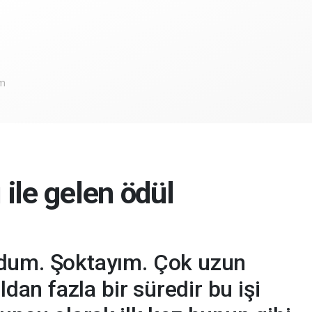
om
ı ile gelen ödül
um. Şoktayım. Çok uzun
ldan fazla bir süredir bu işi