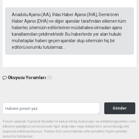
Anadolu Ajansı (AA), İhlas Haber Ajansı (İHA), Demirören
Haber Ajansı (DHA) ve diğer ajanslar tarafından eklenen tüm
haberler, sitemizin editörlerinin müdahalesi olmadan ajans
kanallarından çekilmektedir. Bu haberlerde yer alan hukuki
muhataplar haberi geçen ajanslar olup sitemizin hiç bir
editörü sorumlu tutulamaz...
Okuyucu Yorumları
(0)
Gönder
Yorum yazarak Topluluk Kuralları’nı kabul etmiş bulunuyor ve artihabergazetesi.com
sitesine yaptığınız yorumunuzla ilgili doğrudan veya dolaylı tüm sorumluluğu tek
başınıza üstleniyorsunuz. Yazılan tüm yorumlardan site yönetimi hiçbir şekilde
sorumlu tutulamaz.