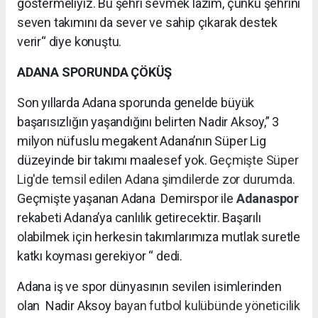
göstermeliyiz. Bu şehri sevmek lazım, çünkü şehrini
seven takımını da sever ve sahip çıkarak destek
verir“ diye konuştu.
ADANA SPORUNDA ÇÖKÜŞ
Son yıllarda Adana sporunda genelde büyük
başarısızlığın yaşandığını belirten Nadir Aksoy,” 3
milyon nüfuslu megakent Adana’nın Süper Lig
düzeyinde bir takımı maalesef yok. G
eçmişte Süper
Lig'de temsil edilen Adana şimdilerde zor durumda.
Geçmişte yaşanan Adana Demirspor ile
Adanaspor
rekabeti Adana’ya canlılık getirecektir. Başarılı
olabilmek için herkesin takımlarımıza mutlak suretle
katkı koyması gerekiyor “ dedi.
Adana iş ve spor dünyasının sevilen isimlerinden
olan Nadir Aksoy
bayan futbol kulübünde yöneticilik