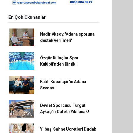
En Çok Okunanlar
Nadir Aksoy, 'Adana sporuna
destek verilmeli'
Özgür Kulaçlar Spor
Kulübü’nden Bir İlk!
Fatih Kocaispir'in Adana
Sevdası
Devlet Sporcusu Turgut
Aykaç'ın Cafe'si Yıkılacak!
Yılbaşı Sahne Ücretleri Dudak