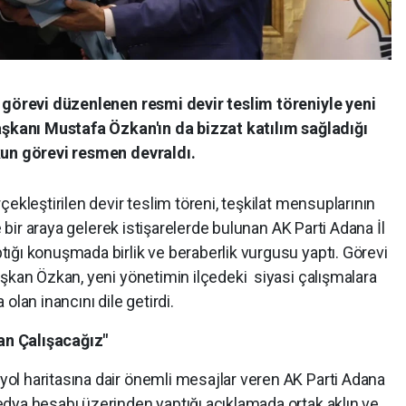
ı görevi düzenlenen resmi devir teslim töreniyle yeni
Başkanı Mustafa Özkan'ın da bizzat katılım sağladığı
kun görevi resmen devraldı.
ekleştirilen devir teslim töreni, teşkilat mensuplarının
e bir araya gelerek istişarelerde bulunan AK Parti Adana İl
ığı konuşmada birlik ve beraberlik vurgusu yaptı. Görevi
aşkan Özkan, yeni yönetimin ilçedeki siyasi çalışmalara
olan inancını dile getirdi.
n Çalışacağız"
l haritasına dair önemli mesajlar veren AK Parti Adana
dya hesabı üzerinden yaptığı açıklamada ortak aklın ve