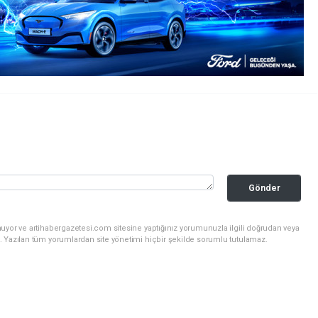
Gönder
uyor ve artihabergazetesi.com sitesine yaptığınız yorumunuzla ilgili doğrudan veya
. Yazılan tüm yorumlardan site yönetimi hiçbir şekilde sorumlu tutulamaz.