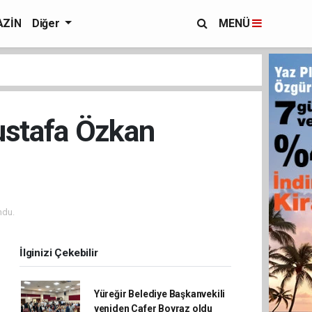
ZİN
Diğer
MENÜ
ustafa Özkan
ndu.
İlginizi Çekebilir
Yüreğir Belediye Başkanvekili
yeniden Cafer Boyraz oldu