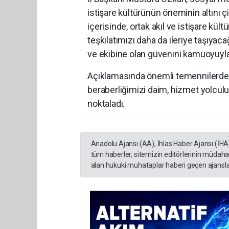
istişare kültürünün öneminin altını ç
içerisinde, ortak akıl ve istişare kü
teşkilatımızı daha da ileriye taşıyaca
ve ekibine olan güvenini kamuoyuyla
Açıklamasında önemli temennilerde 
beraberliğimizi daim, hizmet yolculu
noktaladı.
Anadolu Ajansı (AA), İhlas Haber Ajansı (İHA
tüm haberler, sitemizin editörlerinin müdaha
alan hukuki muhataplar haberi geçen ajanslar