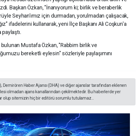
izdi. Başkan Özkan, "İnanıyorum ki; birlik ve beraberlik
ltürüyle Seyhan’ımız için durmadan, yorulmadan çalışacak,
ğız" ifadelerini kullanarak, yeni İlçe Başkanı Ali Coşkun'a
 paylaştı.
bulunan Mustafa Özkan, "Rabbim birlik ve
ğumuzu bereketli eylesin" sözleriyle paylaşımını
), Demirören Haber Ajansı (DHA) ve diğer ajanslar tarafından eklenen
lesi olmadan ajans kanallarından çekilmektedir. Bu haberlerde yer
 olup sitemizin hiç bir editörü sorumlu tutulamaz...