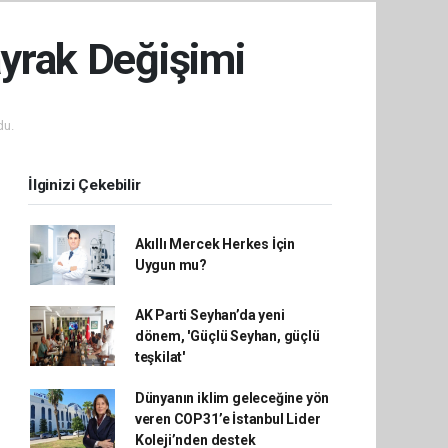
ayrak Değişimi
du.
İlginizi Çekebilir
Akıllı Mercek Herkes İçin
Uygun mu?
AK Parti Seyhan’da yeni
dönem, 'Güçlü Seyhan, güçlü
teşkilat'
Dünyanın iklim geleceğine yön
veren COP31’e İstanbul Lider
Koleji’nden destek