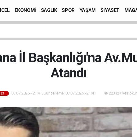
NCEL
EKONOMİ
SAGLIK
SPOR
YAŞAM
SİYASET
MAGA
ana İl Başkanlığı'na Av.M
Atandı
03.07.2026 - 21:41, Güncelleme: 03.07.2026 - 21:41
22312+ kez oku
SET