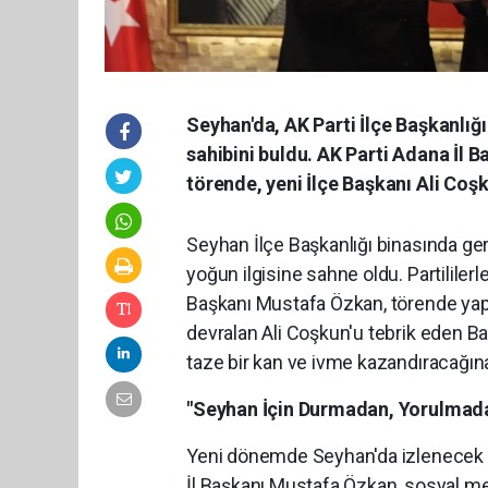
Seyhan'da, AK Parti İlçe Başkanlığ
sahibini buldu. AK Parti Adana İl 
törende, yeni İlçe Başkanı Ali Coş
Seyhan İlçe Başkanlığı binasında gerç
yoğun ilgisine sahne oldu. Partililerl
Başkanı Mustafa Özkan, törende yapt
devralan Ali Coşkun'u tebrik eden B
taze bir kan ve ivme kazandıracağına 
"Seyhan İçin Durmadan, Yorulmada
Yeni dönemde Seyhan'da izlenecek yo
İl Başkanı Mustafa Özkan, sosyal me