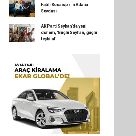
Fatih Kocaispir'in Adana
Sevdası
AK Parti Seyhan’da yeni
dönem, 'Güçlü Seyhan, güçlü
teşkilat'