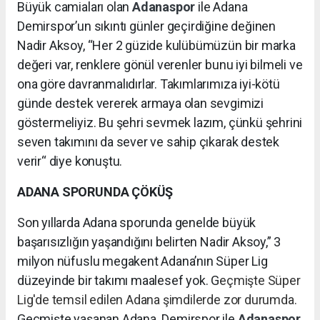
Büyük camiaları olan
Adanaspor
ile Adana
Demirspor’un sıkıntı günler geçirdiğine değinen
Nadir Aksoy, “Her 2 güzide kulübümüzün bir marka
değeri var, renklere gönül verenler bunu iyi bilmeli ve
ona göre davranmalıdırlar. Takımlarımıza iyi-kötü
günde destek vererek armaya olan sevgimizi
göstermeliyiz. Bu şehri sevmek lazım, çünkü şehrini
seven takımını da sever ve sahip çıkarak destek
verir“ diye konuştu.
ADANA SPORUNDA ÇÖKÜŞ
Son yıllarda Adana sporunda genelde büyük
başarısızlığın yaşandığını belirten Nadir Aksoy,” 3
milyon nüfuslu megakent Adana’nın Süper Lig
düzeyinde bir takımı maalesef yok. G
eçmişte Süper
Lig'de temsil edilen Adana şimdilerde zor durumda.
Geçmişte yaşanan Adana Demirspor ile
Adanaspor