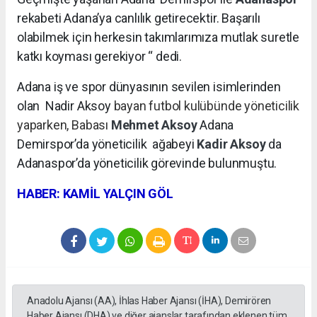
rekabeti Adana’ya canlılık getirecektir. Başarılı
olabilmek için herkesin takımlarımıza mutlak suretle
katkı koyması gerekiyor “ dedi.
Adana iş ve spor dünyasının sevilen isimlerinden
olan Nadir Aksoy
bayan futbol kulübünde yöneticilik
yaparken, Babası
Mehmet Aksoy
Adana
Demirspor’da yöneticilik
ağabeyi
Kadir Aksoy
da
Adanaspor’da yöneticilik görevinde bulunmuştu.
HABER: KAMİL YALÇIN GÖL
Anadolu Ajansı (AA), İhlas Haber Ajansı (İHA), Demirören
Haber Ajansı (DHA) ve diğer ajanslar tarafından eklenen tüm