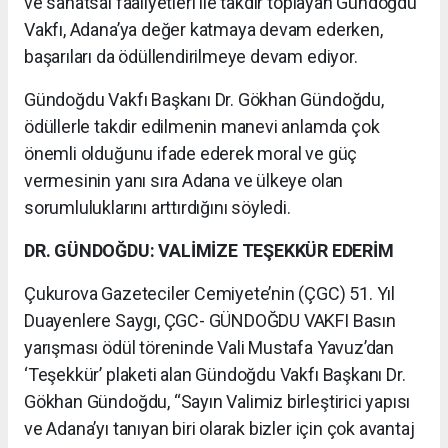
ve sanatsal faaliyetleri ile takdir toplayan Gündoğdu
Vakfı, Adana’ya değer katmaya devam ederken,
başarıları da ödüllendirilmeye devam ediyor.
Gündoğdu Vakfı Başkanı Dr. Gökhan Gündoğdu,
ödüllerle takdir edilmenin manevi anlamda çok
önemli olduğunu ifade ederek moral ve güç
vermesinin yanı sıra Adana ve ülkeye olan
sorumluluklarını arttırdığını söyledi.
DR. GÜNDOĞDU: VALİMİZE TEŞEKKÜR EDERİM
Çukurova Gazeteciler Cemiyete’nin (ÇGC) 51. Yıl
Duayenlere Saygı, ÇGC- GÜNDOĞDU VAKFI Basın
yarışması ödül töreninde Vali Mustafa Yavuz’dan
‘Teşekkür’ plaketi alan Gündoğdu Vakfı Başkanı Dr.
Gökhan Gündoğdu, “Sayın Valimiz birleştirici yapısı
ve Adana’yı tanıyan biri olarak bizler için çok avantaj