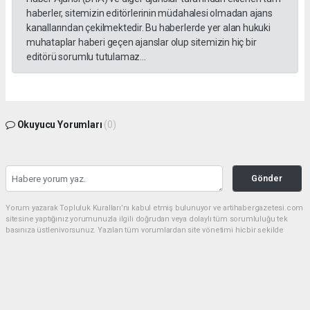
haberler, sitemizin editörlerinin müdahalesi olmadan ajans
kanallarından çekilmektedir. Bu haberlerde yer alan hukuki
muhataplar haberi geçen ajanslar olup sitemizin hiç bir
editörü sorumlu tutulamaz...
Okuyucu Yorumları
(0)
Gönder
Yorum yazarak Topluluk Kuralları’nı kabul etmiş bulunuyor ve artihabergazetesi.com
sitesine yaptığınız yorumunuzla ilgili doğrudan veya dolaylı tüm sorumluluğu tek
başınıza üstleniyorsunuz. Yazılan tüm yorumlardan site yönetimi hiçbir şekilde
sorumlu tutulamaz.