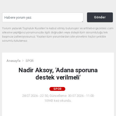
Gönder
Yorum yazarak Topluluk Kuralları’nı kabul etmiş bulunuyor ve artihabergazetesi.com
sitesine yaptığınız yorumunuzla ilgili doğrudan veya dolaylı tüm sorumluluğu tek
başınıza üstleniyorsunuz. Yazılan tüm yorumlardan site yönetimi hiçbir şekilde
sorumlu tutulamaz.
Anasayfa
SPOR
Nadir Aksoy, 'Adana sporuna
destek verilmeli'
SPOR
28.07.2026 - 22:50, Güncelleme: 30.07.2026 - 11:00
10943 kez okundu.