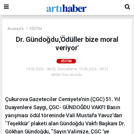
Anasayfa
EĞİTİM
Dr. Gündoğdu,'Ödüller bize moral
veriyor'
EĞİTİM
19.06.2026 - 08:03, Güncelleme: 19.06.2026 - 08:31
6856+ kez okundu.
Çukurova Gazeteciler Cemiyete’nin (ÇGC) 51. Yıl
Duayenlere Saygı, ÇGC- GÜNDOĞDU VAKFI Basın
yarışması ödül töreninde Vali Mustafa Yavuz’dan
‘Teşekkür’ plaketi alan Gündoğdu Vakfı Başkanı Dr.
Gökhan Gündoğdu, “Sayın Valimize, ÇGC 'ye