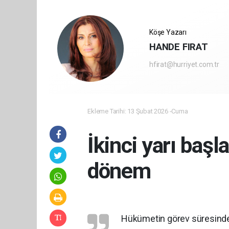
Köşe Yazarı
HANDE FIRAT
hfirat@hurriyet.com.tr
Ekleme Tarihi: 13 Şubat 2026 -Cuma
İkinci yarı başl
dönem
Hükümetin görev süresinde i