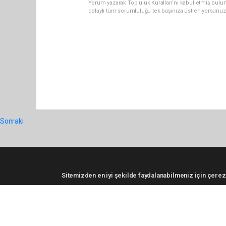
Yorum yazarak Topluluk Kuralları’nı kabul etmiş bulun
dolaylı tüm sorumluluğu tek başınıza üstleniyorsunuz
Sonraki
Sitemizden en iyi şekilde faydalanabilmeniz için çerezl
Pro-0.098