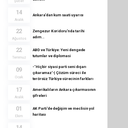
Şubat
14
Ankara'dan kum saati uyarısı
Aralık
22
Zengezur Koridoru'nda tarihi
adım...
Ağustos
22
ABD ve Türkiye: Yeni dengede
tutumlar ve diplomasi
Temmuz
-˜Hiçbir siyasi parti seni dışarı
09
çıkaramaz'-¦ Çözüm süreci ile
Ocak
terörsüz Türkiye sürecinin farkları
17
Amerikalıların Ankara çıkarmasının
şifreleri
Aralık
01
AK Parti'de değişim ve meclisin yol
haritası
Ekim
14