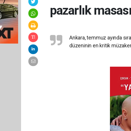
pazarlık masas
Ankara, temmuz ayında sırad
düzeninin en kritik müzaker