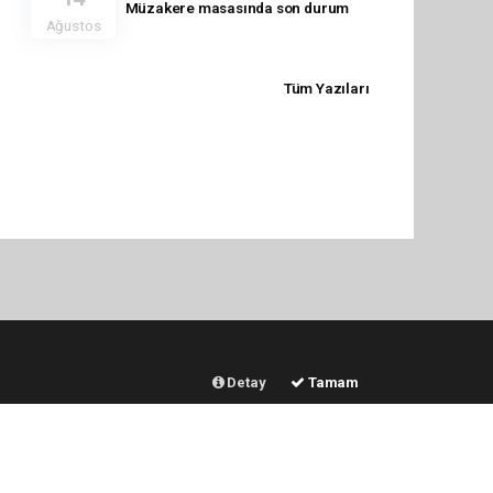
Müzakere masasında son durum
Ağustos
Tüm Yazıları
Detay
Tamam
ERVİSLER
DİĞER
Hava Durumu
Sitede Ara