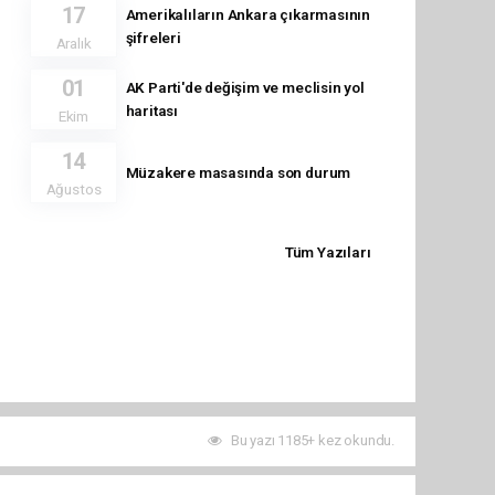
17
Amerikalıların Ankara çıkarmasının
şifreleri
Aralık
01
AK Parti'de değişim ve meclisin yol
haritası
Ekim
14
Müzakere masasında son durum
Ağustos
Tüm Yazıları
Bu yazı 1185+ kez okundu.