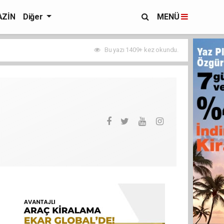
ZİN
Diğer
MENÜ
Bu yazı 1409+ kez okundu.