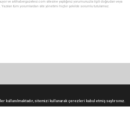
uyor ve artihabergazetesi.com sitesine yaptığınız yorumunuzla ilgili doğrudan veya
. Yazılan tüm yorumlardan site yönetimi hiçbir şekilde sorumlu tutulamaz.
er kullanılmaktadır, sitemizi kullanarak çerezleri kabul etmiş saylırsınız.
KATEGORİLER
S
Foto Galeri
GÜNCEL