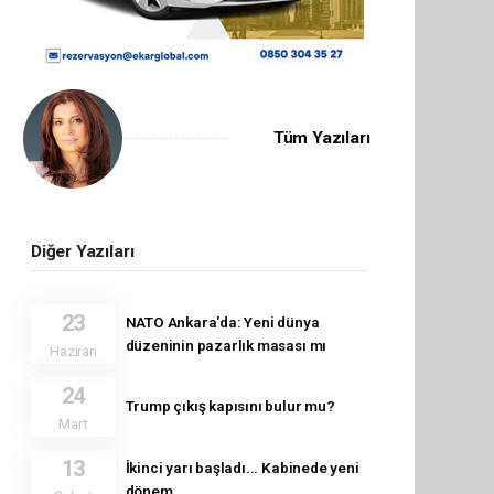
Tüm Yazıları
Diğer Yazıları
23
NATO Ankara'da: Yeni dünya
düzeninin pazarlık masası mı
Haziran
24
Trump çıkış kapısını bulur mu?
Mart
13
İkinci yarı başladı... Kabinede yeni
dönem