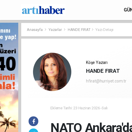
GÜ
Anasayfa
Yazarlar
HANDE FIRAT
Yazı Detayı
Köşe Yazarı
HANDE FIRAT
hfirat@hurriyet.com.tr
Ekleme Tarihi: 23 Haziran 2026 -Salı
NATO Ankara'da