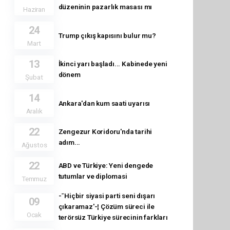
düzeninin pazarlık masası mı
Haziran
24
Trump çıkış kapısını bulur mu?
Mart
13
İkinci yarı başladı... Kabinede yeni
dönem
Şubat
14
Ankara'dan kum saati uyarısı
Aralık
22
Zengezur Koridoru'nda tarihi
adım...
Ağustos
22
ABD ve Türkiye: Yeni dengede
tutumlar ve diplomasi
Temmuz
-˜Hiçbir siyasi parti seni dışarı
09
çıkaramaz'-¦ Çözüm süreci ile
Ocak
terörsüz Türkiye sürecinin farkları