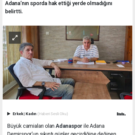
Adana’nın sporda hak ettiği yerde olmadığını
belirtti.
Erkek
|
Kadın
(Haberi Sesli Oku)
Büyük camiaları olan
Adanaspor
ile Adana
Demirspor’un sıkıntı günler geçirdiğine değinen