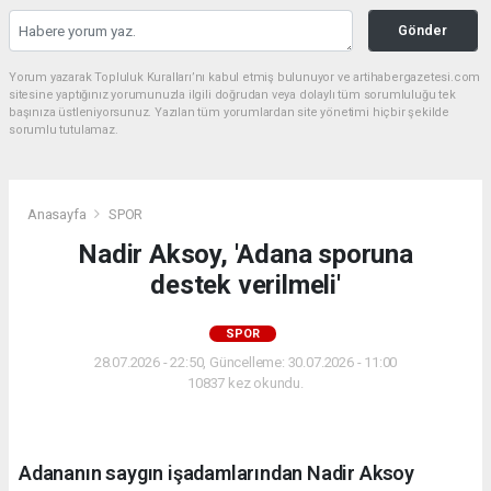
Gönder
Yorum yazarak Topluluk Kuralları’nı kabul etmiş bulunuyor ve artihabergazetesi.com
sitesine yaptığınız yorumunuzla ilgili doğrudan veya dolaylı tüm sorumluluğu tek
başınıza üstleniyorsunuz. Yazılan tüm yorumlardan site yönetimi hiçbir şekilde
sorumlu tutulamaz.
Anasayfa
SPOR
Nadir Aksoy, 'Adana sporuna
destek verilmeli'
SPOR
28.07.2026 - 22:50, Güncelleme: 30.07.2026 - 11:00
10837 kez okundu.
Adananın saygın işadamlarından Nadir Aksoy