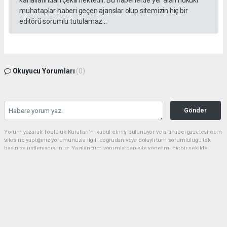
kanallarından çekilmektedir. Bu haberlerde yer alan hukuki
muhataplar haberi geçen ajanslar olup sitemizin hiç bir
editörü sorumlu tutulamaz...
Okuyucu Yorumları
(0)
Gönder
Yorum yazarak Topluluk Kuralları’nı kabul etmiş bulunuyor ve artihabergazetesi.com
sitesine yaptığınız yorumunuzla ilgili doğrudan veya dolaylı tüm sorumluluğu tek
başınıza üstleniyorsunuz. Yazılan tüm yorumlardan site yönetimi hiçbir şekilde
sorumlu tutulamaz.
haber paketi
haber scripti
haber yazılımı
Tüm hakları saklı tutulmaktadır.Copyright 2026©