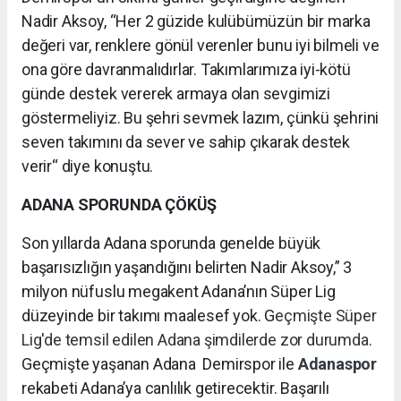
Nadir Aksoy, “Her 2 güzide kulübümüzün bir marka
değeri var, renklere gönül verenler bunu iyi bilmeli ve
ona göre davranmalıdırlar. Takımlarımıza iyi-kötü
günde destek vererek armaya olan sevgimizi
göstermeliyiz. Bu şehri sevmek lazım, çünkü şehrini
seven takımını da sever ve sahip çıkarak destek
verir“ diye konuştu.
ADANA SPORUNDA ÇÖKÜŞ
Son yıllarda Adana sporunda genelde büyük
başarısızlığın yaşandığını belirten Nadir Aksoy,” 3
milyon nüfuslu megakent Adana’nın Süper Lig
düzeyinde bir takımı maalesef yok. G
eçmişte Süper
Lig'de temsil edilen Adana şimdilerde zor durumda.
Geçmişte yaşanan Adana Demirspor ile
Adanaspor
rekabeti Adana’ya canlılık getirecektir. Başarılı