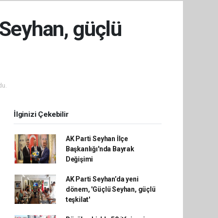
 Seyhan, güçlü
du.
İlginizi Çekebilir
AK Parti Seyhan İlçe
Başkanlığı'nda Bayrak
Değişimi
AK Parti Seyhan’da yeni
dönem, 'Güçlü Seyhan, güçlü
teşkilat'