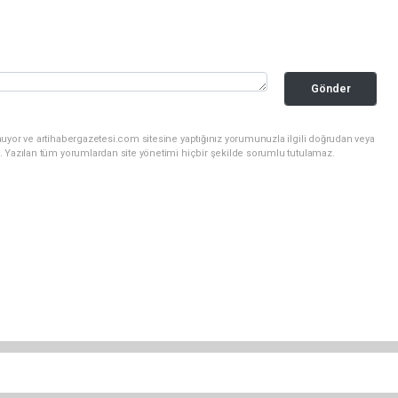
Gönder
uyor ve artihabergazetesi.com sitesine yaptığınız yorumunuzla ilgili doğrudan veya
. Yazılan tüm yorumlardan site yönetimi hiçbir şekilde sorumlu tutulamaz.