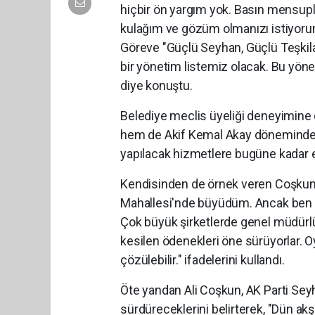
hiçbir ön yargım yok. Basın mensupl
kulağım ve gözüm olmanızı istiyorum.
Göreve "Güçlü Seyhan, Güçlü Teşkilat"
bir yönetim listemiz olacak. Bu yön
diye konuştu.
Belediye meclis üyeliği deneyimin
hem de Akif Kemal Akay döneminde b
yapılacak hizmetlere bugüne kadar 
Kendisinden de örnek veren Coşkun,
Mahallesi'nde büyüdüm. Ancak ben 
Çok büyük şirketlerde genel müdürlük 
kesilen ödenekleri öne sürüyorlar. O
çözülebilir." ifadelerini kullandı.
Öte yandan Ali Coşkun, AK Parti Seyha
sürdüreceklerini belirterek, "Dün ak