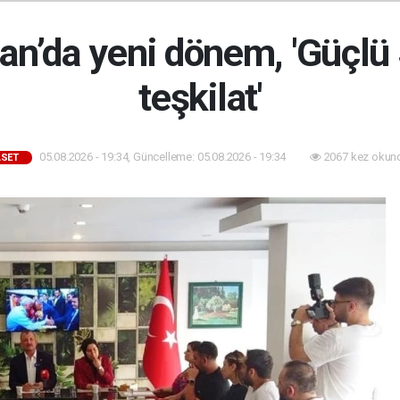
an’da yeni dönem, 'Güçlü
teşkilat'
05.08.2026 - 19:34, Güncelleme: 05.08.2026 - 19:34
2067 kez okun
ASET