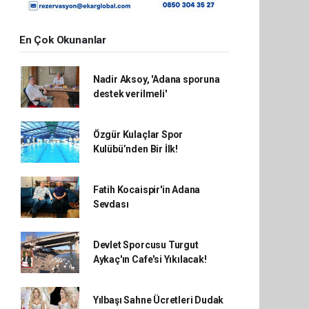
En Çok Okunanlar
Nadir Aksoy, 'Adana sporuna
destek verilmeli'
Özgür Kulaçlar Spor
Kulübü’nden Bir İlk!
Fatih Kocaispir'in Adana
Sevdası
Devlet Sporcusu Turgut
Aykaç'ın Cafe'si Yıkılacak!
Yılbaşı Sahne Ücretleri Dudak