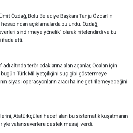
. Ümit Özdağ, Bolu Belediye Başkanı Tanju Özcan’ın
a hesabından açıklamalarda bulundu. Özdağ,
erleri sindirmeye yönelik” olarak nitelendirdi ve bu
fade etti.
adı altında terör odaklarına alan açanlar, Öcalan için
r bugün Türk Milliyetçiliğini suç gibi göstermeye
ının siyasi operasyonların aracı haline getirilemeyeceğini
ı
lerini, Atatürkçüleri hedef alan bu sistematik kuşatmanın
riyle vatanseverlere destek mesajı verdi.