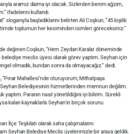
arıyla aramız daima iyi olacak. Sizlerden benim ağzım,
" ifadelerini kullandı.
 sloganıyla başladıklarını belirten Ali Coşkun, "45 kişilik
etimde toplumun her kesiminden isimleri göreceksiniz."
e de değinen Coşkun, "Hem Zeydan Karalar döneminde
elediye meclis üyesi olarak görev yaptım. Seyhan için
engel olmadık, bundan sonra da olmayacağız." dedi.
 "Pınar Mahallesi'nde oturuyorum, Mithatpaşa
Seyhan Belediyesinin hizmetlerinden memnun değilim.
yaptım. Paranın nasıl yönetildiğini iyi bilirim. Sürekli
ysa kalan kaynaklarla Seyhan'ın birçok sorunu
n İlçe Teşkilatı olarak saha çalışmalarını
şam Seyhan Belediye Meclis üyelerimizle bir araya geldik.