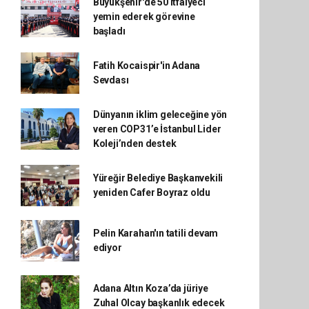
Büyükşehir'de 50 itfaiyeci
yemin ederek görevine
başladı
Fatih Kocaispir'in Adana
Sevdası
Dünyanın iklim geleceğine yön
veren COP31’e İstanbul Lider
Koleji’nden destek
Yüreğir Belediye Başkanvekili
yeniden Cafer Boyraz oldu
Pelin Karahan'ın tatili devam
ediyor
Adana Altın Koza’da jüriye
Zuhal Olcay başkanlık edecek