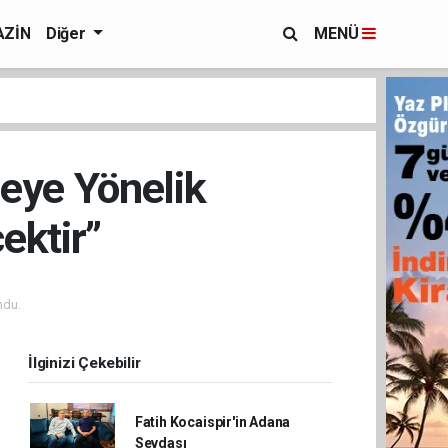
ZİN
Diğer
MENÜ
meye Yönelik
ektir”
ndu.
İlginizi Çekebilir
Fatih Kocaispir'in Adana
Sevdası