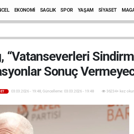
NCEL
EKONOMİ
SAGLIK
SPOR
YAŞAM
SİYASET
MAGA
 “Vatanseverleri Sindir
syonlar Sonuç Vermeyec
03.03.2026 - 19:48, Güncelleme: 03.03.2026 - 19:48
36234+ kez oku
SET