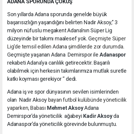
ADANA SPORUNDA ÇÖKÜŞ
Son yıllarda Adana sporunda genelde büyük
başarısızlığın yaşandığını belirten Nadir Aksoy,” 3
milyon nüfuslu megakent Adana’nın Süper Lig
düzeyinde bir takımı maalesef yok. G
eçmişte Süper
Lig'de temsil edilen Adana şimdilerde zor durumda.
Geçmişte yaşanan Adana Demirspor ile
Adanaspor
rekabeti Adana’ya canlılık getirecektir. Başarılı
olabilmek için herkesin takımlarımıza mutlak suretle
katkı koyması gerekiyor “ dedi.
Adana iş ve spor dünyasının sevilen isimlerinden
olan Nadir Aksoy
bayan futbol kulübünde yöneticilik
yaparken, Babası
Mehmet Aksoy
Adana
Demirspor’da yöneticilik
ağabeyi
Kadir Aksoy
da
Adanaspor’da yöneticilik görevinde bulunmuştu.