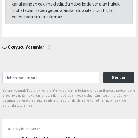
kanallarından çekilmektedir. Bu haberlerde yer alan hukuki
muhataplar haberi geçen ajanslar olup sitemizin hiç bir
editörü sorumlu tutulamaz...
Okuyucu Yorumları
(0)
Gönder
Yorum yazarak Topluluk Kuralları’nı kabul etmiş bulunuyor ve artihabergazetesi.com
sitesine yaptığınız yorumunuzla ilgili doğrudan veya dolaylı tüm sorumluluğu tek
başınıza üstleniyorsunuz. Yazılan tüm yorumlardan site yönetimi hiçbir şekilde
sorumlu tutulamaz.
Anasayfa
SPOR