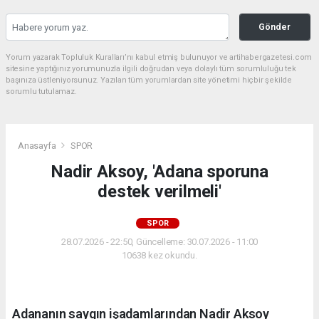
Gönder
Yorum yazarak Topluluk Kuralları’nı kabul etmiş bulunuyor ve artihabergazetesi.com
sitesine yaptığınız yorumunuzla ilgili doğrudan veya dolaylı tüm sorumluluğu tek
başınıza üstleniyorsunuz. Yazılan tüm yorumlardan site yönetimi hiçbir şekilde
sorumlu tutulamaz.
Anasayfa
SPOR
Nadir Aksoy, 'Adana sporuna
destek verilmeli'
SPOR
28.07.2026 - 22:50, Güncelleme: 30.07.2026 - 11:00
10638 kez okundu.
Adananın saygın işadamlarından Nadir Aksoy