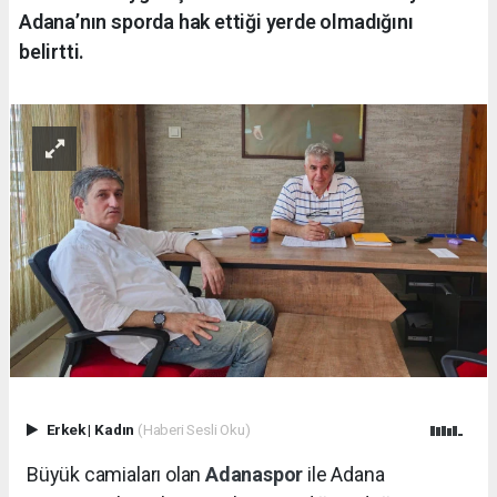
Adana’nın sporda hak ettiği yerde olmadığını
belirtti.
Erkek
|
Kadın
(Haberi Sesli Oku)
Büyük camiaları olan
Adanaspor
ile Adana