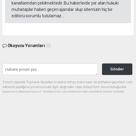
kanallarından çekilmektedir. Bu haberlerde yer alan hukuki
muhataplar haberi geçen ajanslar olup sitemizin hiç bir
editörü sorumlu tutulamaz...
Okuyucu Yorumları
(0)
Gönder
Yorum yazarak Topluluk Kuralları’nı kabul etmiş bulunuyor ve artihabergazetesi.com
sitesine yaptığınız yorumunuzla ilgili doğrudan veya dolaylı tüm sorumluluğu tek
başınıza üstleniyorsunuz. Yazılan tüm yorumlardan site yönetimi hiçbir şekilde
sorumlu tutulamaz.
haber paketi
haber scripti
haber yazılımı