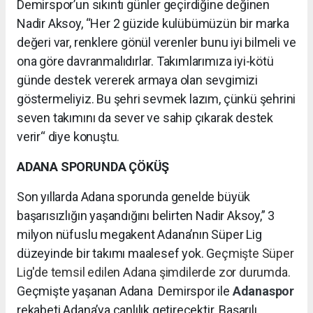
Demirspor’un sıkıntı günler geçirdiğine değinen
Nadir Aksoy, “Her 2 güzide kulübümüzün bir marka
değeri var, renklere gönül verenler bunu iyi bilmeli ve
ona göre davranmalıdırlar. Takımlarımıza iyi-kötü
günde destek vererek armaya olan sevgimizi
göstermeliyiz. Bu şehri sevmek lazım, çünkü şehrini
seven takımını da sever ve sahip çıkarak destek
verir“ diye konuştu.
ADANA SPORUNDA ÇÖKÜŞ
Son yıllarda Adana sporunda genelde büyük
başarısızlığın yaşandığını belirten Nadir Aksoy,” 3
milyon nüfuslu megakent Adana’nın Süper Lig
düzeyinde bir takımı maalesef yok. G
eçmişte Süper
Lig'de temsil edilen Adana şimdilerde zor durumda.
Geçmişte yaşanan Adana Demirspor ile
Adanaspor
rekabeti Adana’ya canlılık getirecektir. Başarılı