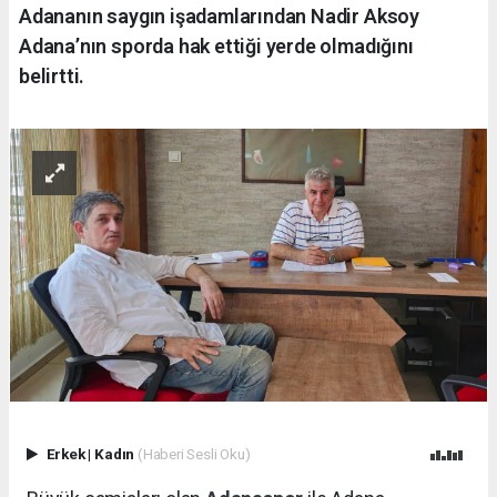
Adananın saygın işadamlarından Nadir Aksoy
Adana’nın sporda hak ettiği yerde olmadığını
belirtti.
Erkek
|
Kadın
(Haberi Sesli Oku)