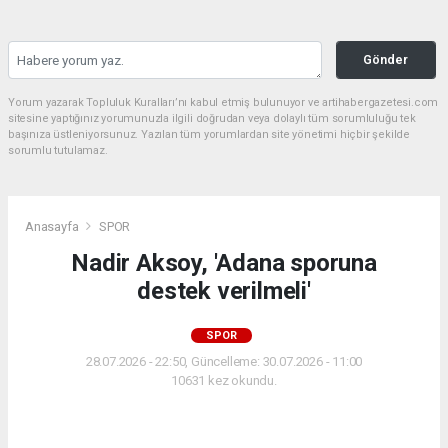
Gönder
Yorum yazarak Topluluk Kuralları’nı kabul etmiş bulunuyor ve artihabergazetesi.com
sitesine yaptığınız yorumunuzla ilgili doğrudan veya dolaylı tüm sorumluluğu tek
başınıza üstleniyorsunuz. Yazılan tüm yorumlardan site yönetimi hiçbir şekilde
sorumlu tutulamaz.
Anasayfa
SPOR
Nadir Aksoy, 'Adana sporuna
destek verilmeli'
SPOR
28.07.2026 - 22:50, Güncelleme: 30.07.2026 - 11:00
10631 kez okundu.