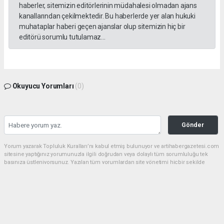
haberler, sitemizin editörlerinin müdahalesi olmadan ajans
kanallarından çekilmektedir. Bu haberlerde yer alan hukuki
muhataplar haberi geçen ajanslar olup sitemizin hiç bir
editörü sorumlu tutulamaz...
Okuyucu Yorumları
(0)
Gönder
Yorum yazarak Topluluk Kuralları’nı kabul etmiş bulunuyor ve artihabergazetesi.com
sitesine yaptığınız yorumunuzla ilgili doğrudan veya dolaylı tüm sorumluluğu tek
başınıza üstleniyorsunuz. Yazılan tüm yorumlardan site yönetimi hiçbir şekilde
sorumlu tutulamaz.