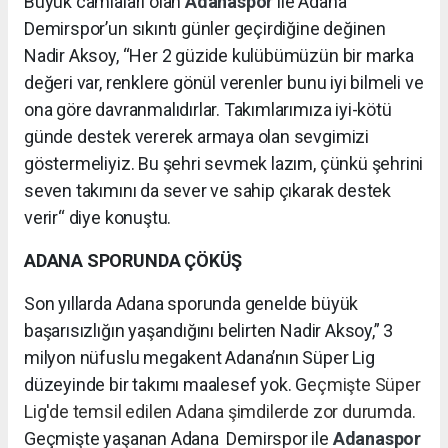
Büyük camiaları olan
Adanaspor
ile Adana
Demirspor’un sıkıntı günler geçirdiğine değinen
Nadir Aksoy, “Her 2 güzide kulübümüzün bir marka
değeri var, renklere gönül verenler bunu iyi bilmeli ve
ona göre davranmalıdırlar. Takımlarımıza iyi-kötü
günde destek vererek armaya olan sevgimizi
göstermeliyiz. Bu şehri sevmek lazım, çünkü şehrini
seven takımını da sever ve sahip çıkarak destek
verir“ diye konuştu.
ADANA SPORUNDA ÇÖKÜŞ
Son yıllarda Adana sporunda genelde büyük
başarısızlığın yaşandığını belirten Nadir Aksoy,” 3
milyon nüfuslu megakent Adana’nın Süper Lig
düzeyinde bir takımı maalesef yok. G
eçmişte Süper
Lig'de temsil edilen Adana şimdilerde zor durumda.
Geçmişte yaşanan Adana Demirspor ile
Adanaspor