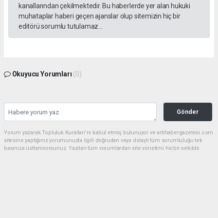
kanallarından çekilmektedir. Bu haberlerde yer alan hukuki
muhataplar haberi geçen ajanslar olup sitemizin hiç bir
editörü sorumlu tutulamaz...
Okuyucu Yorumları
(0)
Gönder
Yorum yazarak Topluluk Kuralları’nı kabul etmiş bulunuyor ve artihabergazetesi.com
sitesine yaptığınız yorumunuzla ilgili doğrudan veya dolaylı tüm sorumluluğu tek
başınıza üstleniyorsunuz. Yazılan tüm yorumlardan site yönetimi hiçbir şekilde
sorumlu tutulamaz.
haber paketi
haber scripti
haber yazılımı