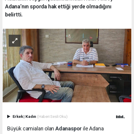
Adana’nın sporda hak ettiği yerde olmadığını
belirtti.
Erkek
|
Kadın
(Haberi Sesli Oku)
Büyük camiaları olan
Adanaspor
ile Adana