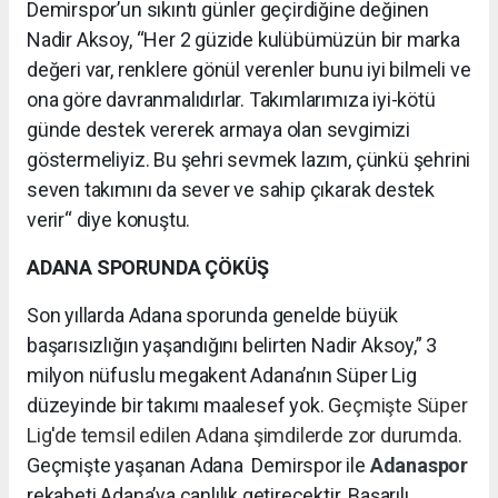
Demirspor’un sıkıntı günler geçirdiğine değinen
Nadir Aksoy, “Her 2 güzide kulübümüzün bir marka
değeri var, renklere gönül verenler bunu iyi bilmeli ve
ona göre davranmalıdırlar. Takımlarımıza iyi-kötü
günde destek vererek armaya olan sevgimizi
göstermeliyiz. Bu şehri sevmek lazım, çünkü şehrini
seven takımını da sever ve sahip çıkarak destek
verir“ diye konuştu.
ADANA SPORUNDA ÇÖKÜŞ
Son yıllarda Adana sporunda genelde büyük
başarısızlığın yaşandığını belirten Nadir Aksoy,” 3
milyon nüfuslu megakent Adana’nın Süper Lig
düzeyinde bir takımı maalesef yok. G
eçmişte Süper
Lig'de temsil edilen Adana şimdilerde zor durumda.
Geçmişte yaşanan Adana Demirspor ile
Adanaspor
rekabeti Adana’ya canlılık getirecektir. Başarılı