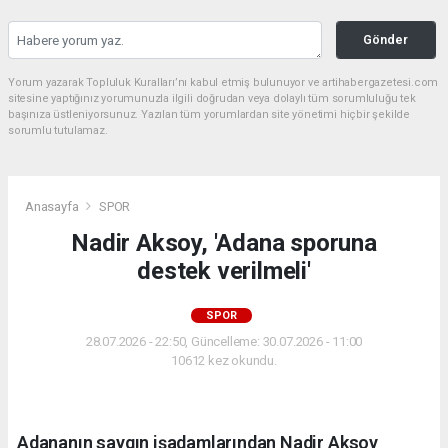
Gönder
Yorum yazarak Topluluk Kuralları’nı kabul etmiş bulunuyor ve artihabergazetesi.com
sitesine yaptığınız yorumunuzla ilgili doğrudan veya dolaylı tüm sorumluluğu tek
başınıza üstleniyorsunuz. Yazılan tüm yorumlardan site yönetimi hiçbir şekilde
sorumlu tutulamaz.
Anasayfa
SPOR
Nadir Aksoy, 'Adana sporuna
destek verilmeli'
SPOR
28.07.2026 - 22:50, Güncelleme: 30.07.2026 - 11:00
10612 kez okundu.
Adananın saygın işadamlarından Nadir Aksoy