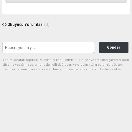
Okuyucu Yorumları
(0)
Gönder
Yorum yazarak Topluluk Kuralları’nı kabul etmiş bulunuyor ve artihabergazetesi.com
sitesine yaptığınız yorumunuzla ilgili doğrudan veya dolaylı tüm sorumluluğu tek
başınıza üstleniyorsunuz. Yazılan tüm yorumlardan site yönetimi hiçbir şekilde
sorumlu tutulamaz.
haber paketi
haber scripti
haber yazılımı
Tüm hakları saklı tutulmaktadır.Copyright 2026©
Haber Yazılımı:
Web Aksiyon ®