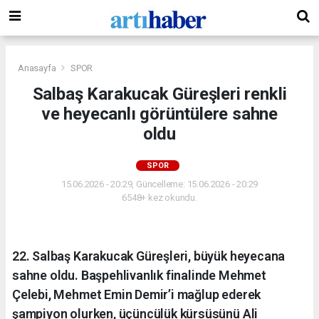
Anasayfa
SPOR
Salbaş Karakucak Güreşleri renkli
ve heyecanlı görüntülere sahne
oldu
SPOR
15.06.2026 - 20:29, Güncelleme: 15.06.2026 - 20:29
6548+ kez okundu.
22. Salbaş Karakucak Güreşleri, büyük heyecana
sahne oldu. Başpehlivanlık finalinde Mehmet
Çelebi, Mehmet Emin Demir’i mağlup ederek
şampiyon olurken, üçüncülük kürsüsünü Ali