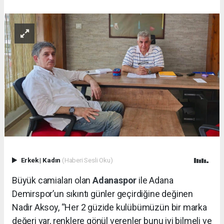
Erkek
|
Kadın
(Haberi Sesli Oku)
Büyük camiaları olan
Adanaspor
ile Adana
Demirspor’un sıkıntı günler geçirdiğine değinen
Nadir Aksoy, “Her 2 güzide kulübümüzün bir marka
değeri var, renklere gönül verenler bunu iyi bilmeli ve