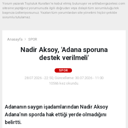
Yorum yazarak Topluluk Kuralları’nı kabul etmiş bulunuyor ve artihabergazetesi.com
sitesine yaptığınız yorumunuzla ilgili doğrudan veya dolaylı tüm sorumluluğu tek
başınıza üstleniyorsunuz. Yazılan tüm yorumlardan site yönetimi hiçbir şekilde
sorumlu tutulamaz.
Anasayfa
SPOR
Nadir Aksoy, 'Adana sporuna
destek verilmeli'
SPOR
28.07.2026 - 22:50, Güncelleme: 30.07.2026 - 11:00
10566 kez okundu.
Adananın saygın işadamlarından Nadir Aksoy
Adana’nın sporda hak ettiği yerde olmadığını
belirtti.