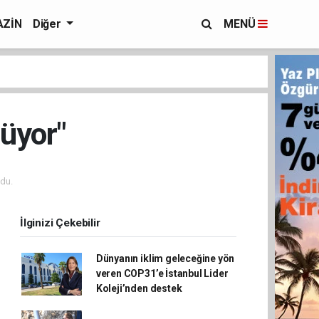
ZİN
Diğer
MENÜ
rüyor"
du.
İlginizi Çekebilir
Dünyanın iklim geleceğine yön
veren COP31’e İstanbul Lider
Koleji’nden destek