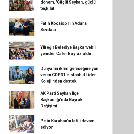
dönem, 'Güçlü Seyhan, güçlü
teşkilat'
Fatih Kocaispir'in Adana
Sevdası
Yüreğir Belediye Başkanvekili
yeniden Cafer Boyraz oldu
Dünyanın iklim geleceğine yön
veren COP31’e İstanbul Lider
Koleji’nden destek
AK Parti Seyhan İlçe
Başkanlığı'nda Bayrak
Değişimi
Pelin Karahan'ın tatili devam
ediyor