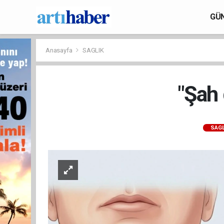
GÜ
Anasayfa
SAGLIK
"Şah 
SAGL