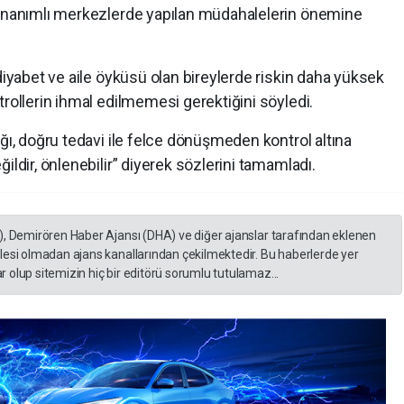
donanımlı merkezlerde yapılan müdahalelerin önemine
diyabet ve aile öyküsü olan bireylerde riskin daha yüksek
trollerin ihmal edilmemesi gerektiğini söyledi.
ığı, doğru tedavi ile felce dönüşmeden kontrol altına
ildir, önlenebilir” diyerek sözlerini tamamladı.
), Demirören Haber Ajansı (DHA) ve diğer ajanslar tarafından eklenen
lesi olmadan ajans kanallarından çekilmektedir. Bu haberlerde yer
 olup sitemizin hiç bir editörü sorumlu tutulamaz...