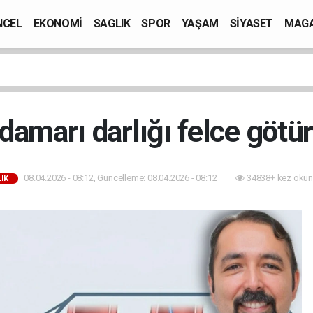
NCEL
EKONOMİ
SAGLIK
SPOR
YAŞAM
SİYASET
MAGA
damarı darlığı felce götü
08.04.2026 - 08:12, Güncelleme: 08.04.2026 - 08:12
34838+ kez okun
IK