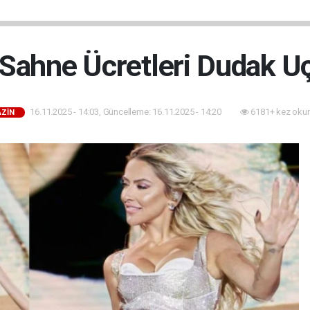
 Sahne Ücretleri Dudak Uç
16.11.2025 - 14:03, Güncelleme: 16.11.2025 - 14:20
6181+ kez oku
ZİN