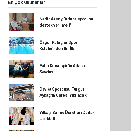
En Çok Okunanlar
Nadir Aksoy, 'Adana sporuna
destek verilmeli'
Özgür Kulaçlar Spor
Kulübü’nden Bir İlk!
Fatih Kocaispir'in Adana
Sevdası
Devlet Sporcusu Turgut
Aykaç'ın Cafe'si Yıkılacak!
Yılbaşı Sahne Ücretleri Dudak
Uçuklattı!