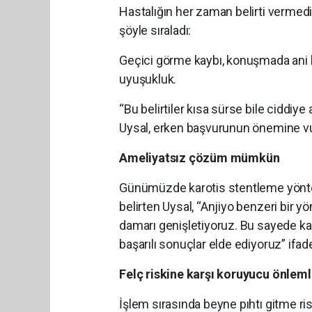
Hastalığın her zaman belirti vermediğ
şöyle sıraladı:
Geçici görme kaybı, konuşmada ani b
uyuşukluk.
“Bu belirtiler kısa sürse bile ciddiye 
Uysal, erken başvurunun önemine vu
Ameliyatsız çözüm mümkün
Günümüzde karotis stentleme yönte
belirten Uysal, “Anjiyo benzeri bir y
damarı genişletiyoruz. Bu sayede ka
başarılı sonuçlar elde ediyoruz” ifade
Felç riskine karşı koruyucu önleml
İşlem sırasında beyne pıhtı gitme risk