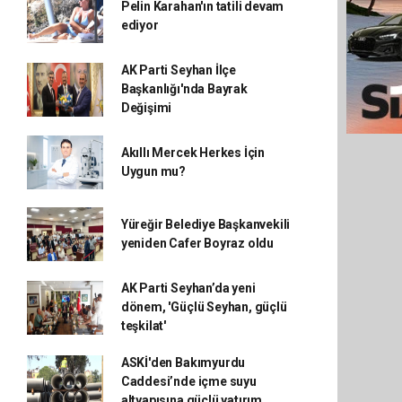
Pelin Karahan'ın tatili devam
ediyor
AK Parti Seyhan İlçe
Başkanlığı'nda Bayrak
Değişimi
Akıllı Mercek Herkes İçin
Uygun mu?
Yüreğir Belediye Başkanvekili
yeniden Cafer Boyraz oldu
AK Parti Seyhan’da yeni
dönem, 'Güçlü Seyhan, güçlü
teşkilat'
ASKİ'den Bakımyurdu
Caddesi’nde içme suyu
altyapısına güçlü yatırım