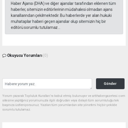
Haber Ajansı (DHA) ve diğer ajanslar tarafından eklenen tüm
haberler, sitemizin editörlerinin müdahalesi olmadan ajans
kanallarından çekilmektedir. Bu haberlerde yer alan hukuki
muhataplar haberi geçen ajanslar olup sitemizin hiç bir
editörü sorumlu tutulamaz...
Okuyucu Yorumları
(0)
Gönder
Yorum yazarak Topluluk Kuralları’nı kabul etmiş bulunuyor ve artihabergazetesi.com
sitesine yaptığınız yorumunuzla ilgili doğrudan veya dolaylı tüm sorumluluğu tek
başınıza üstleniyorsunuz. Yazılan tüm yorumlardan site yönetimi hiçbir şekilde
sorumlu tutulamaz.