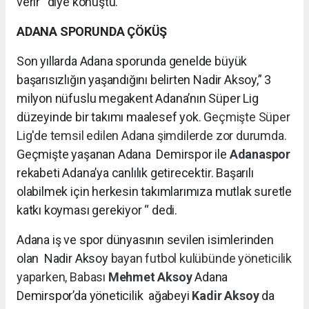
verir“ diye konuştu.
ADANA SPORUNDA ÇÖKÜŞ
Son yıllarda Adana sporunda genelde büyük
başarısızlığın yaşandığını belirten Nadir Aksoy,” 3
milyon nüfuslu megakent Adana’nın Süper Lig
düzeyinde bir takımı maalesef yok. G
eçmişte Süper
Lig'de temsil edilen Adana şimdilerde zor durumda.
Geçmişte yaşanan Adana Demirspor ile
Adanaspor
rekabeti Adana’ya canlılık getirecektir. Başarılı
olabilmek için herkesin takımlarımıza mutlak suretle
katkı koyması gerekiyor “ dedi.
Adana iş ve spor dünyasının sevilen isimlerinden
olan Nadir Aksoy
bayan futbol kulübünde yöneticilik
yaparken, Babası
Mehmet Aksoy
Adana
Demirspor’da yöneticilik
ağabeyi
Kadir Aksoy
da