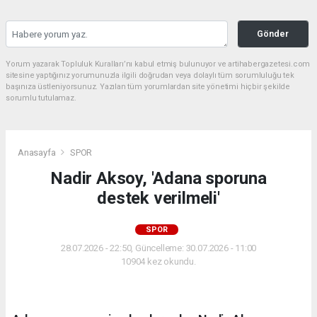
Gönder
Yorum yazarak Topluluk Kuralları’nı kabul etmiş bulunuyor ve artihabergazetesi.com
sitesine yaptığınız yorumunuzla ilgili doğrudan veya dolaylı tüm sorumluluğu tek
başınıza üstleniyorsunuz. Yazılan tüm yorumlardan site yönetimi hiçbir şekilde
sorumlu tutulamaz.
Anasayfa
SPOR
Nadir Aksoy, 'Adana sporuna
destek verilmeli'
SPOR
28.07.2026 - 22:50, Güncelleme: 30.07.2026 - 11:00
10904 kez okundu.