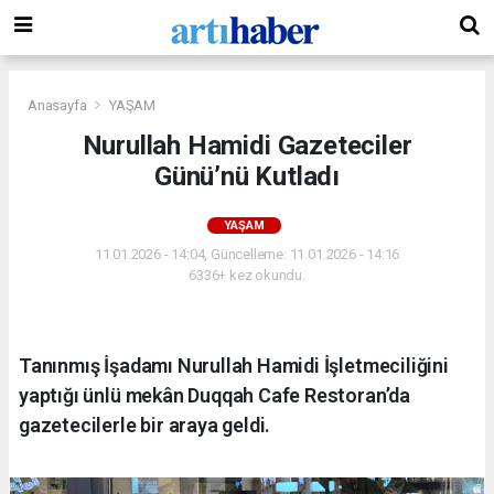
Anasayfa
YAŞAM
Nurullah Hamidi Gazeteciler
Günü’nü Kutladı
YAŞAM
11.01.2026 - 14:04, Güncelleme: 11.01.2026 - 14:16
6336+ kez okundu.
Tanınmış İşadamı Nurullah Hamidi İşletmeciliğini
yaptığı ünlü mekân Duqqah Cafe Restoran’da
gazetecilerle bir araya geldi.