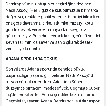
Demirspor’un sıkıntı günler geçirdiğine değinen
Nadir Aksoy, “Her 2 güzide kulübümüzün bir marka
değeri var, renklere gönül verenler bunu iyi bilmeli ve
ona göre davranmalıdırlar. Takımlarımıza iyi-kötü
günde destek vererek armaya olan sevgimizi
göstermeliyiz. Bu şehri sevmek lazım, çünkü şehrini
seven takımını da sever ve sahip çıkarak destek
verir“ diye konuştu.
ADANA SPORUNDA ÇÖKÜŞ
Son yıllarda Adana sporunda genelde büyük
başarısızlığın yaşandığını belirten Nadir Aksoy,” 3
milyon nüfuslu megakent Adana’nın Süper Lig
düzeyinde bir takımı maalesef yok. G
eçmişte Süper
Lig'de temsil edilen Adana şimdilerde zor durumda.
Geçmişte yaşanan Adana Demirspor ile
Adanaspor