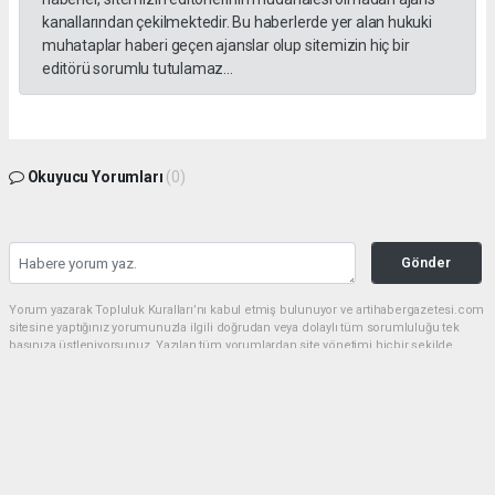
kanallarından çekilmektedir. Bu haberlerde yer alan hukuki
muhataplar haberi geçen ajanslar olup sitemizin hiç bir
editörü sorumlu tutulamaz...
Okuyucu Yorumları
(0)
Gönder
Yorum yazarak Topluluk Kuralları’nı kabul etmiş bulunuyor ve artihabergazetesi.com
sitesine yaptığınız yorumunuzla ilgili doğrudan veya dolaylı tüm sorumluluğu tek
başınıza üstleniyorsunuz. Yazılan tüm yorumlardan site yönetimi hiçbir şekilde
sorumlu tutulamaz.
haber paketi
haber scripti
haber yazılımı