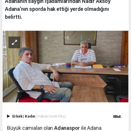
Adananın saygın işadamlarından Nadir Aksoy
Adana’nın sporda hak ettiği yerde olmadığını
belirtti.
Erkek
|
Kadın
(Haberi Sesli Oku)
Büyük camiaları olan
Adanaspor
ile Adana