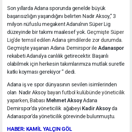
Son yıllarda Adana sporunda genelde büyük
başarısızlığın yaşandığını belirten Nadir Aksoy,” 3
milyon nüfuslu megakent Adana’nın Süper Lig
düzeyinde bir takımı maalesef yok. G
eçmişte Süper
Lig'de temsil edilen Adana şimdilerde zor durumda.
Geçmişte yaşanan Adana Demirspor ile
Adanaspor
rekabeti Adana’ya canlılık getirecektir. Başarılı
olabilmek için herkesin takımlarımıza mutlak suretle
katkı koyması gerekiyor “ dedi.
Adana iş ve spor dünyasının sevilen isimlerinden
olan Nadir Aksoy
bayan futbol kulübünde yöneticilik
yaparken, Babası
Mehmet Aksoy
Adana
Demirspor’da yöneticilik
ağabeyi
Kadir Aksoy
da
Adanaspor’da yöneticilik görevinde bulunmuştu.
HABER: KAMİL YALÇIN GÖL