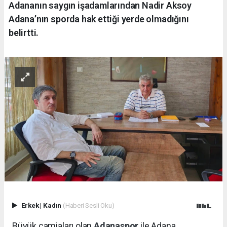
Adananın saygın işadamlarından Nadir Aksoy
Adana’nın sporda hak ettiği yerde olmadığını
belirtti.
Erkek
|
Kadın
(Haberi Sesli Oku)
Büyük camiaları olan
Adanaspor
ile Adana