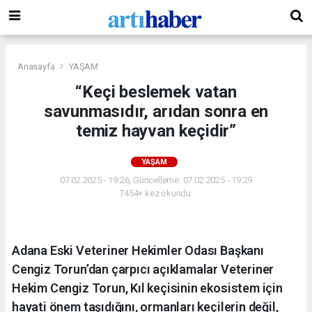
Anasayfa
YAŞAM
“Keçi beslemek vatan
savunmasıdır, arıdan sonra en
temiz hayvan keçidir”
YAŞAM
07.02.2025 - 19:26, Güncelleme: 07.02.2025 - 19:29
7454+ kez okundu.
Adana Eski Veteriner Hekimler Odası Başkanı
Cengiz Torun’dan çarpıcı açıklamalar Veteriner
Hekim Cengiz Torun, Kıl keçisinin ekosistem için
hayati önem taşıdığını, ormanları keçilerin değil,