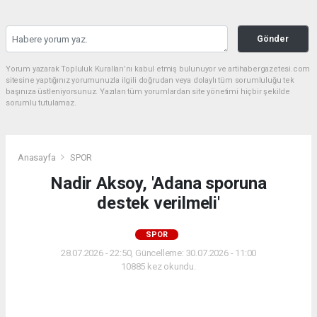
Gönder
Yorum yazarak Topluluk Kuralları’nı kabul etmiş bulunuyor ve artihabergazetesi.com
sitesine yaptığınız yorumunuzla ilgili doğrudan veya dolaylı tüm sorumluluğu tek
başınıza üstleniyorsunuz. Yazılan tüm yorumlardan site yönetimi hiçbir şekilde
sorumlu tutulamaz.
Anasayfa
SPOR
Nadir Aksoy, 'Adana sporuna
destek verilmeli'
SPOR
28.07.2026 - 22:50, Güncelleme: 30.07.2026 - 11:00
10885 kez okundu.