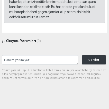
haberler, sitemizin editörlerinin müdahalesi olmadan ajans
kanallarından çekilmektedir. Bu haberlerde yer alan hukuki
muhataplar haberi geçen ajanslar olup sitemizin hiç bir
editörü sorumlu tutulamaz...
Okuyucu Yorumları
(0)
Gönder
Yorum yazarak Topluluk Kuralları’nı kabul etmiş bulunuyor ve artihabergazetesi.com
sitesine yaptığınız yorumunuzla ilgili doğrudan veya dolaylı tüm sorumluluğu tek
başınıza üstleniyorsunuz. Yazılan tüm yorumlardan site yönetimi hiçbir şekilde
sorumlu tutulamaz.