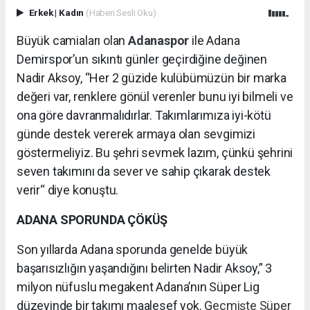
Erkek
|
Kadın
(Haberi Sesli Oku)
Büyük camiaları olan
Adanaspor
ile Adana
Demirspor’un sıkıntı günler geçirdiğine değinen
Nadir Aksoy, “Her 2 güzide kulübümüzün bir marka
değeri var, renklere gönül verenler bunu iyi bilmeli ve
ona göre davranmalıdırlar. Takımlarımıza iyi-kötü
günde destek vererek armaya olan sevgimizi
göstermeliyiz. Bu şehri sevmek lazım, çünkü şehrini
seven takımını da sever ve sahip çıkarak destek
verir“ diye konuştu.
ADANA SPORUNDA ÇÖKÜŞ
Son yıllarda Adana sporunda genelde büyük
başarısızlığın yaşandığını belirten Nadir Aksoy,” 3
milyon nüfuslu megakent Adana’nın Süper Lig
düzeyinde bir takımı maalesef yok. G
eçmişte Süper