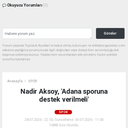
Okuyucu Yorumları
(0)
Gönder
Yorum yazarak Topluluk Kuralları’nı kabul etmiş bulunuyor ve artihabergazetesi.com
sitesine yaptığınız yorumunuzla ilgili doğrudan veya dolaylı tüm sorumluluğu tek
başınıza üstleniyorsunuz. Yazılan tüm yorumlardan site yönetimi hiçbir şekilde
sorumlu tutulamaz.
Anasayfa
SPOR
Nadir Aksoy, 'Adana sporuna
destek verilmeli'
SPOR
28.07.2026 - 22:50, Güncelleme: 30.07.2026 - 11:00
10882 kez okundu.