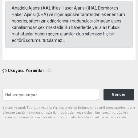
Anadolu Ajansı (AA), İhlas Haber Ajansı (İHA), Demirören
Haber Ajansı (DHA) ve diğer ajanslar tarafından eklenen tüm
haberler, sitemizin editörlerinin müdahalesi olmadan ajans
kanallarından çekilmektedir. Bu haberlerde yer alan hukuki
muhataplar haberi geçen ajanslar olup sitemizin hiç bir
editörü sorumlu tutulamaz...
Okuyucu Yorumları
(0)
Gönder
Yorum yazarak Topluluk Kuralları’nı kabul etmiş bulunuyor ve artihabergazetesi.com
sitesine yaptığınız yorumunuzla ilgili doğrudan veya dolaylı tüm sorumluluğu tek
başınıza üstleniyorsunuz. Yazılan tüm yorumlardan site yönetimi hiçbir şekilde
sorumlu tutulamaz.