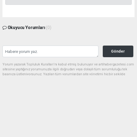
Okuyucu Yorumları
(0)
Gönder
Yorum yazarak Topluluk Kuralları’nı kabul etmiş bulunuyor ve artihabergazetesi.com
sitesine yaptığınız yorumunuzla ilgili doğrudan veya dolaylı tüm sorumluluğu tek
başınıza üstleniyorsunuz. Yazılan tüm yorumlardan site yönetimi hiçbir şekilde
sorumlu tutulamaz.
haber paketi
haber scripti
haber yazılımı
Tüm hakları saklı tutulmaktadır.Copyright 2026©
Haber Yazılımı:
Web Aksiyon ®