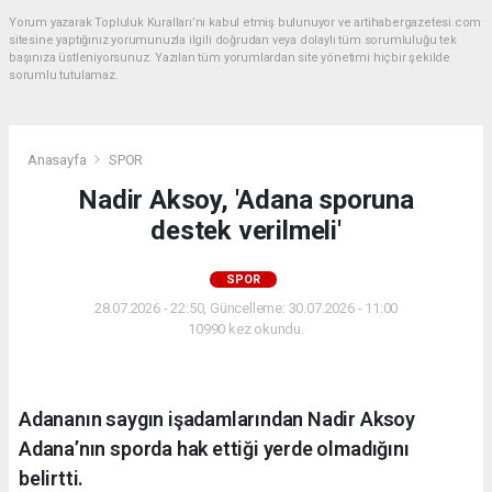
Yorum yazarak Topluluk Kuralları’nı kabul etmiş bulunuyor ve artihabergazetesi.com
sitesine yaptığınız yorumunuzla ilgili doğrudan veya dolaylı tüm sorumluluğu tek
başınıza üstleniyorsunuz. Yazılan tüm yorumlardan site yönetimi hiçbir şekilde
sorumlu tutulamaz.
Anasayfa
SPOR
Nadir Aksoy, 'Adana sporuna
destek verilmeli'
SPOR
28.07.2026 - 22:50, Güncelleme: 30.07.2026 - 11:00
10990 kez okundu.
Adananın saygın işadamlarından Nadir Aksoy
Adana’nın sporda hak ettiği yerde olmadığını
belirtti.