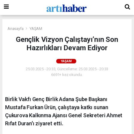
Anasayfa
YAŞAM
Gençlik Vizyon Çalıştayı’nın Son
Hazırlıkları Devam Ediyor
YAŞAM
25.03.2025 - 20:33, Güncelleme: 25.03.2025 - 20:33
6691+ kez okundu.
Birlik Vakfı Genç Birlik Adana Şube Başkanı
Mustafa Furkan Ürün, çalıştaya katkı sunan
Çukurova Kalkınma Ajansı Genel Sekreteri Ahmet
Rıfat Duran'ı ziyaret etti.