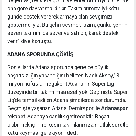
değeri var, renklere gönül verenler bunu iyi bilmeli ve
ona göre davranmalıdırlar. Takımlarımıza iyi-kötü
günde destek vererek armaya olan sevgimizi
göstermeliyiz. Bu şehri sevmek lazım, çünkü şehrini
seven takımını da sever ve sahip çıkarak destek
verir“ diye konuştu.
ADANA SPORUNDA ÇÖKÜŞ
Son yıllarda Adana sporunda genelde büyük
başarısızlığın yaşandığını belirten Nadir Aksoy,” 3
milyon nüfuslu megakent Adana’nın Süper Lig
düzeyinde bir takımı maalesef yok. G
eçmişte Süper
Lig'de temsil edilen Adana şimdilerde zor durumda.
Geçmişte yaşanan Adana Demirspor ile
Adanaspor
rekabeti Adana’ya canlılık getirecektir. Başarılı
olabilmek için herkesin takımlarımıza mutlak suretle
katkı koyması gerekiyor “ dedi.