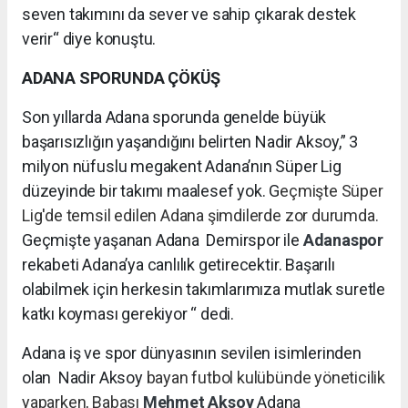
seven takımını da sever ve sahip çıkarak destek
verir“ diye konuştu.
ADANA SPORUNDA ÇÖKÜŞ
Son yıllarda Adana sporunda genelde büyük
başarısızlığın yaşandığını belirten Nadir Aksoy,” 3
milyon nüfuslu megakent Adana’nın Süper Lig
düzeyinde bir takımı maalesef yok. G
eçmişte Süper
Lig'de temsil edilen Adana şimdilerde zor durumda.
Geçmişte yaşanan Adana Demirspor ile
Adanaspor
rekabeti Adana’ya canlılık getirecektir. Başarılı
olabilmek için herkesin takımlarımıza mutlak suretle
katkı koyması gerekiyor “ dedi.
Adana iş ve spor dünyasının sevilen isimlerinden
olan Nadir Aksoy
bayan futbol kulübünde yöneticilik
yaparken, Babası
Mehmet Aksoy
Adana