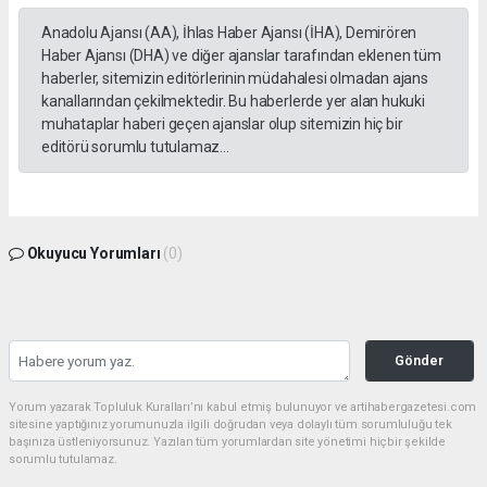
Anadolu Ajansı (AA), İhlas Haber Ajansı (İHA), Demirören
Haber Ajansı (DHA) ve diğer ajanslar tarafından eklenen tüm
haberler, sitemizin editörlerinin müdahalesi olmadan ajans
kanallarından çekilmektedir. Bu haberlerde yer alan hukuki
muhataplar haberi geçen ajanslar olup sitemizin hiç bir
editörü sorumlu tutulamaz...
Okuyucu Yorumları
(0)
Gönder
Yorum yazarak Topluluk Kuralları’nı kabul etmiş bulunuyor ve artihabergazetesi.com
sitesine yaptığınız yorumunuzla ilgili doğrudan veya dolaylı tüm sorumluluğu tek
başınıza üstleniyorsunuz. Yazılan tüm yorumlardan site yönetimi hiçbir şekilde
sorumlu tutulamaz.