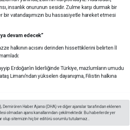
sı, insanlık onurunun sesidir. Zulme karşı durmak bir
er bir vatandaşımızın bu hassasiyetle hareket etmesi
aya devam edecek”
zze halkının acısını derinden hissettiklerini belirten İl
amamladı:
ip Erdoğan’ın liderliğinde Türkiye, mazlumların umudu
aş Limanı’ndan yükselen dayanışma, Filistin halkına
), Demirören Haber Ajansı (DHA) ve diğer ajanslar tarafından eklenen
lesi olmadan ajans kanallarından çekilmektedir. Bu haberlerde yer
 olup sitemizin hiç bir editörü sorumlu tutulamaz...