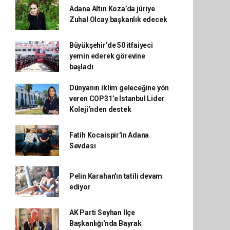
Adana Altın Koza’da jüriye
Zuhal Olcay başkanlık edecek
Büyükşehir'de 50 itfaiyeci
yemin ederek görevine
başladı
Dünyanın iklim geleceğine yön
veren COP31’e İstanbul Lider
Koleji’nden destek
Fatih Kocaispir'in Adana
Sevdası
Pelin Karahan'ın tatili devam
ediyor
AK Parti Seyhan İlçe
Başkanlığı'nda Bayrak