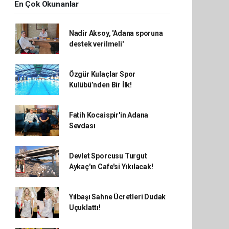
En Çok Okunanlar
Nadir Aksoy, 'Adana sporuna
destek verilmeli'
Özgür Kulaçlar Spor
Kulübü’nden Bir İlk!
Fatih Kocaispir'in Adana
Sevdası
Devlet Sporcusu Turgut
Aykaç'ın Cafe'si Yıkılacak!
Yılbaşı Sahne Ücretleri Dudak
Uçuklattı!