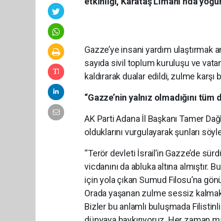
etkinliği, Karataş Limanı’nda yoğun
Gazze’ye insani yardım ulaştırmak a
sayıda sivil toplum kuruluşu ve vatand
kaldırarak dualar edildi, zulme karşı 
“Gazze’nin yalnız olmadığını tüm 
AK Parti Adana İl Başkanı Tamer Dağlı,
olduklarını vurgulayarak şunları söyle
“Terör devleti İsrail’in Gazze’de sür
vicdanını da abluka altına almıştır.
için yola çıkan Sumud Filosu’na gönü
Orada yaşanan zulme sessiz kalmak, 
Bizler bu anlamlı buluşmada Filisti
dünyaya haykırıyoruz. Her zaman ma