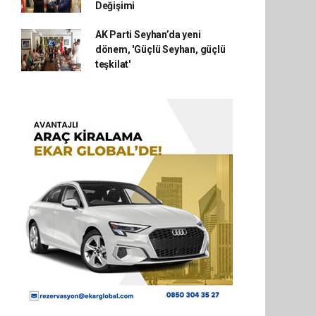
Değişimi
AK Parti Seyhan’da yeni
dönem, 'Güçlü Seyhan, güçlü
teşkilat'