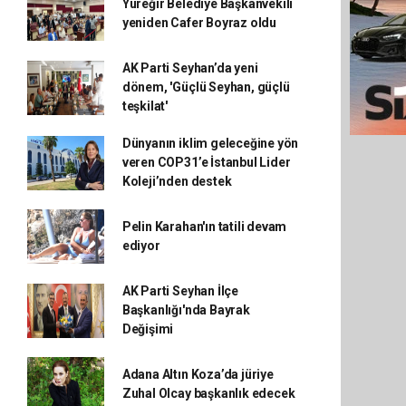
Yüreğir Belediye Başkanvekili
yeniden Cafer Boyraz oldu
AK Parti Seyhan’da yeni
dönem, 'Güçlü Seyhan, güçlü
teşkilat'
Dünyanın iklim geleceğine yön
veren COP31’e İstanbul Lider
Koleji’nden destek
Pelin Karahan'ın tatili devam
ediyor
AK Parti Seyhan İlçe
Başkanlığı'nda Bayrak
Değişimi
Adana Altın Koza’da jüriye
Zuhal Olcay başkanlık edecek