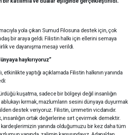
 bir katılımla ve dualar eşliğinde gerçekleştirildi.
macıyla yola çıkan Sumud Filosuna destek için, çok
aş bir araya geldi. Filistin halkı için ellerini semaya
birlik ve dayanışma mesajı verildi.
dünyaya haykırıyoruz”
 etkinlikte yaptığı açıklamada Filistin halkının yanında
di:
dürdüğü kuşatma, sadece bir bölgeyi değil insanlığın
 Bu ablukayı kırmak, mazlumların sesini dünyaya duyurmak
lden destek veriyoruz. Filistin, ümmetin vicdanıdır.
insanlığın ortak değerlerine sırt çevirmek demektir.
nli kardeşlerimizin yanında olduğumuzu bir kez daha tüm
zlumun yanında, zalimin karşısındayız. Adana’dan,