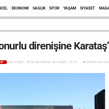
NCEL
EKONOMİ
SAGLIK
SPOR
YAŞAM
SİYASET
MAGA
onurlu direnişine Karataş
06.10.2025 - 18:18, Güncelleme: 06.10.2025 - 18:18
29695+ kez oku
SET