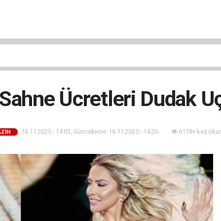
 Sahne Ücretleri Dudak Uç
16.11.2025 - 14:03, Güncelleme: 16.11.2025 - 14:20
6178+ kez oku
ZİN