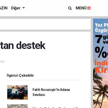
ZİN
Diğer
MENÜ
’tan destek
ndu.
İlginizi Çekebilir
Fatih Kocaispir'in Adana
Sevdası