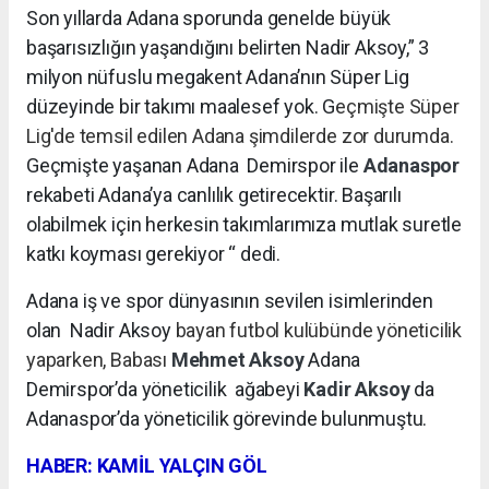
Son yıllarda Adana sporunda genelde büyük
başarısızlığın yaşandığını belirten Nadir Aksoy,” 3
milyon nüfuslu megakent Adana’nın Süper Lig
düzeyinde bir takımı maalesef yok. G
eçmişte Süper
Lig'de temsil edilen Adana şimdilerde zor durumda.
Geçmişte yaşanan Adana Demirspor ile
Adanaspor
rekabeti Adana’ya canlılık getirecektir. Başarılı
olabilmek için herkesin takımlarımıza mutlak suretle
katkı koyması gerekiyor “ dedi.
Adana iş ve spor dünyasının sevilen isimlerinden
olan Nadir Aksoy
bayan futbol kulübünde yöneticilik
yaparken, Babası
Mehmet Aksoy
Adana
Demirspor’da yöneticilik
ağabeyi
Kadir Aksoy
da
Adanaspor’da yöneticilik görevinde bulunmuştu.
HABER: KAMİL YALÇIN GÖL