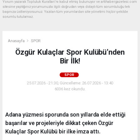
Yorum yazarak Topluluk Kuralları’nı kabul etmiş bulunuyor ve artihabergazetesi.com
sitesine yaptığınız yorumunuzla ilgili doğrudan veya dolaylı tüm sorumluluğu tek
başınıza üstleniyorsunuz. Yazılan tüm yorumlardan site yönetimi hiçbir şekilde
sorumlu tutulamaz.
Anasayfa
SPOR
Özgür Kulaçlar Spor Kulübü’nden
Bir İlk!
SPOR
25.07.2026 - 21:30, Güncelleme: 26.07.2026 - 13:40
6036 kez okundu.
Adana yüzmesi sporunda son yıllarda elde ettiği
başarılar ve projeleriyle dikkat çeken Özgür
Kulaçlar Spor Kulübü bir ilke imza attı.