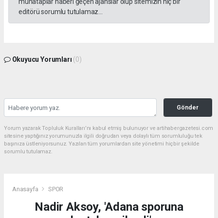
muhataplar haberi geçen ajanslar olup sitemizin hiç bir
editörü sorumlu tutulamaz...
Okuyucu Yorumları
(0)
Gönder
Yorum yazarak Topluluk Kuralları’nı kabul etmiş bulunuyor ve artihabergazetesi.com
sitesine yaptığınız yorumunuzla ilgili doğrudan veya dolaylı tüm sorumluluğu tek
başınıza üstleniyorsunuz. Yazılan tüm yorumlardan site yönetimi hiçbir şekilde
sorumlu tutulamaz.
Anasayfa
SPOR
Nadir Aksoy, 'Adana sporuna