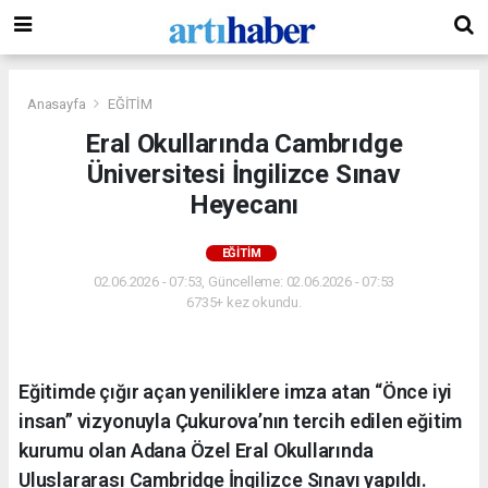
Anasayfa
EĞİTİM
Eral Okullarında Cambrıdge
Üniversitesi İngilizce Sınav
Heyecanı
EĞİTİM
02.06.2026 - 07:53, Güncelleme: 02.06.2026 - 07:53
6735+ kez okundu.
Eğitimde çığır açan yeniliklere imza atan “Önce iyi
insan” vizyonuyla Çukurova’nın tercih edilen eğitim
kurumu olan Adana Özel Eral Okullarında
Uluslararası Cambridge İngilizce Sınavı yapıldı.