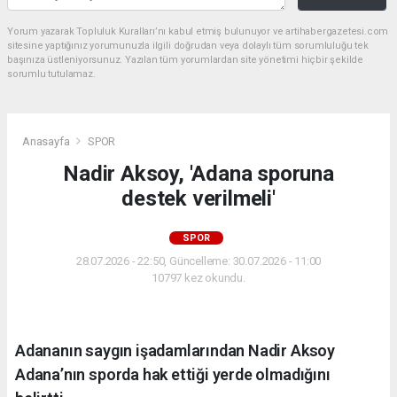
Yorum yazarak Topluluk Kuralları’nı kabul etmiş bulunuyor ve artihabergazetesi.com
sitesine yaptığınız yorumunuzla ilgili doğrudan veya dolaylı tüm sorumluluğu tek
başınıza üstleniyorsunuz. Yazılan tüm yorumlardan site yönetimi hiçbir şekilde
sorumlu tutulamaz.
Anasayfa
SPOR
Nadir Aksoy, 'Adana sporuna
destek verilmeli'
SPOR
28.07.2026 - 22:50, Güncelleme: 30.07.2026 - 11:00
10797 kez okundu.
Adananın saygın işadamlarından Nadir Aksoy
Adana’nın sporda hak ettiği yerde olmadığını