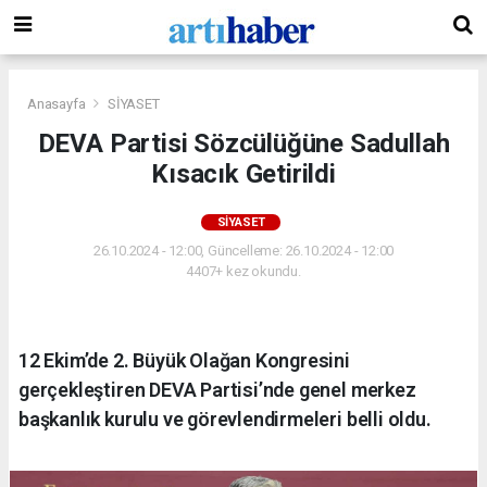
Anasayfa
SİYASET
DEVA Partisi Sözcülüğüne Sadullah
Kısacık Getirildi
SİYASET
26.10.2024 - 12:00, Güncelleme: 26.10.2024 - 12:00
4407+ kez okundu.
12 Ekim’de 2. Büyük Olağan Kongresini
gerçekleştiren DEVA Partisi’nde genel merkez
başkanlık kurulu ve görevlendirmeleri belli oldu.