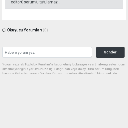
editörü sorumlu tutulamaz...
Okuyucu Yorumları
(0)
Gönder
Yorum yazarak Topluluk Kuralları’nı kabul etmiş bulunuyor ve artihabergazetesi.com
sitesine yaptığınız yorumunuzla ilgili doğrudan veya dolaylı tüm sorumluluğu tek
başınıza üstleniyorsunuz. Yazılan tüm yorumlardan site yönetimi hiçbir şekilde
sorumlu tutulamaz.
haber paketi
haber scripti
haber yazılımı
Tüm hakları saklı tutulmaktadır.Copyright 2026©
Haber Yazılımı:
Web Aksiyon ®