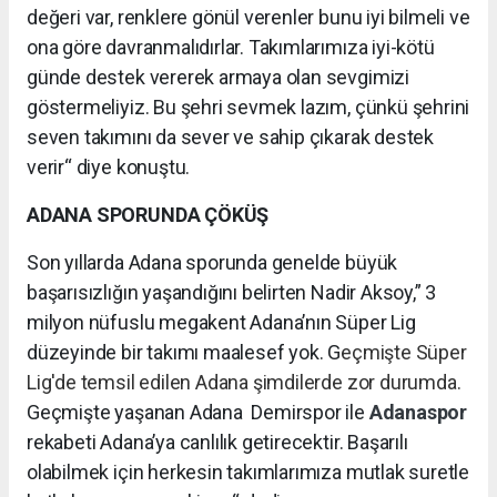
değeri var, renklere gönül verenler bunu iyi bilmeli ve
ona göre davranmalıdırlar. Takımlarımıza iyi-kötü
günde destek vererek armaya olan sevgimizi
göstermeliyiz. Bu şehri sevmek lazım, çünkü şehrini
seven takımını da sever ve sahip çıkarak destek
verir“ diye konuştu.
ADANA SPORUNDA ÇÖKÜŞ
Son yıllarda Adana sporunda genelde büyük
başarısızlığın yaşandığını belirten Nadir Aksoy,” 3
milyon nüfuslu megakent Adana’nın Süper Lig
düzeyinde bir takımı maalesef yok. G
eçmişte Süper
Lig'de temsil edilen Adana şimdilerde zor durumda.
Geçmişte yaşanan Adana Demirspor ile
Adanaspor
rekabeti Adana’ya canlılık getirecektir. Başarılı
olabilmek için herkesin takımlarımıza mutlak suretle