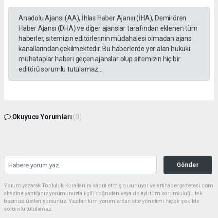
Anadolu Ajansı (AA), İhlas Haber Ajansı (İHA), Demirören
Haber Ajansı (DHA) ve diğer ajanslar tarafından eklenen tüm
haberler, sitemizin editörlerinin müdahalesi olmadan ajans
kanallarından çekilmektedir. Bu haberlerde yer alan hukuki
muhataplar haberi geçen ajanslar olup sitemizin hiç bir
editörü sorumlu tutulamaz...
Okuyucu Yorumları
(0)
Gönder
Yorum yazarak Topluluk Kuralları’nı kabul etmiş bulunuyor ve artihabergazetesi.com
sitesine yaptığınız yorumunuzla ilgili doğrudan veya dolaylı tüm sorumluluğu tek
başınıza üstleniyorsunuz. Yazılan tüm yorumlardan site yönetimi hiçbir şekilde
sorumlu tutulamaz.