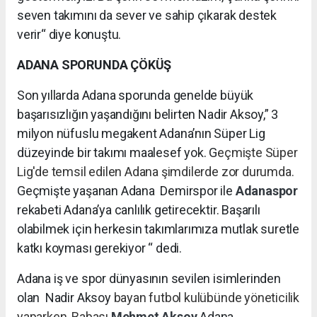
seven takımını da sever ve sahip çıkarak destek
verir“ diye konuştu.
ADANA SPORUNDA ÇÖKÜŞ
Son yıllarda Adana sporunda genelde büyük
başarısızlığın yaşandığını belirten Nadir Aksoy,” 3
milyon nüfuslu megakent Adana’nın Süper Lig
düzeyinde bir takımı maalesef yok. G
eçmişte Süper
Lig'de temsil edilen Adana şimdilerde zor durumda.
Geçmişte yaşanan Adana Demirspor ile
Adanaspor
rekabeti Adana’ya canlılık getirecektir. Başarılı
olabilmek için herkesin takımlarımıza mutlak suretle
katkı koyması gerekiyor “ dedi.
Adana iş ve spor dünyasının sevilen isimlerinden
olan Nadir Aksoy
bayan futbol kulübünde yöneticilik
yaparken, Babası
Mehmet Aksoy
Adana