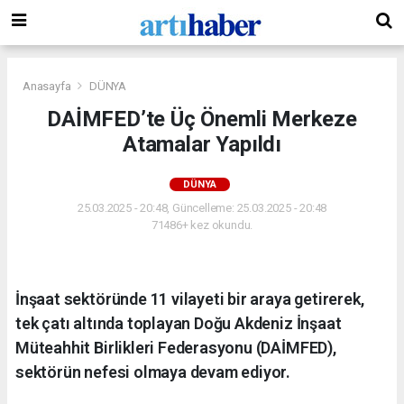
Anasayfa
DÜNYA
DAİMFED’te Üç Önemli Merkeze
Atamalar Yapıldı
DÜNYA
25.03.2025 - 20:48, Güncelleme: 25.03.2025 - 20:48
71486+ kez okundu.
İnşaat sektöründe 11 vilayeti bir araya getirerek,
tek çatı altında toplayan Doğu Akdeniz İnşaat
Müteahhit Birlikleri Federasyonu (DAİMFED),
sektörün nefesi olmaya devam ediyor.