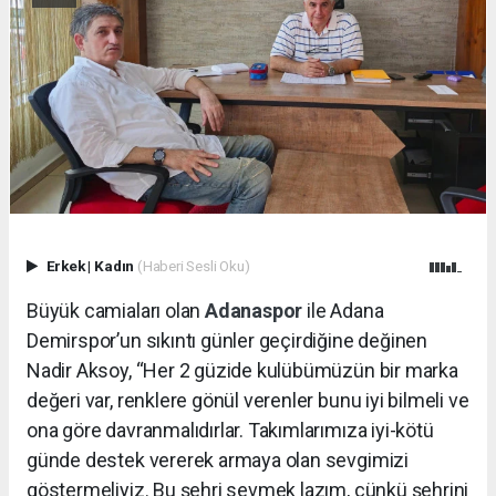
Erkek
|
Kadın
(Haberi Sesli Oku)
Büyük camiaları olan
Adanaspor
ile Adana
Demirspor’un sıkıntı günler geçirdiğine değinen
Nadir Aksoy, “Her 2 güzide kulübümüzün bir marka
değeri var, renklere gönül verenler bunu iyi bilmeli ve
ona göre davranmalıdırlar. Takımlarımıza iyi-kötü
günde destek vererek armaya olan sevgimizi
göstermeliyiz. Bu şehri sevmek lazım, çünkü şehrini