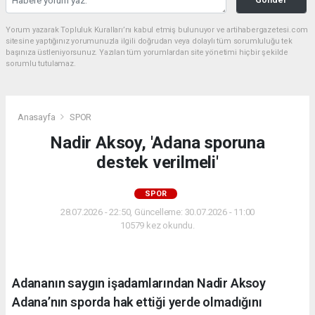
Yorum yazarak Topluluk Kuralları’nı kabul etmiş bulunuyor ve artihabergazetesi.com
sitesine yaptığınız yorumunuzla ilgili doğrudan veya dolaylı tüm sorumluluğu tek
başınıza üstleniyorsunuz. Yazılan tüm yorumlardan site yönetimi hiçbir şekilde
sorumlu tutulamaz.
Anasayfa
SPOR
Nadir Aksoy, 'Adana sporuna
destek verilmeli'
SPOR
28.07.2026 - 22:50, Güncelleme: 30.07.2026 - 11:00
10579 kez okundu.
Adananın saygın işadamlarından Nadir Aksoy
Adana’nın sporda hak ettiği yerde olmadığını