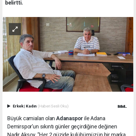
belirtti.
Erkek
|
Kadın
(Haberi Sesli Oku)
Büyük camiaları olan
Adanaspor
ile Adana
Demirspor’un sıkıntı günler geçirdiğine değinen
Nadir Aksoy, “Her 2 güzide kulübümüzün bir marka