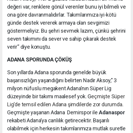
değeri var, renklere gönül verenler bunu iyi bilmeli ve
ona göre davranmalıdırlar. Takımlarımıza iyi-kötü
günde destek vererek armaya olan sevgimizi
göstermeliyiz. Bu şehri sevmek lazım, çünkü şehrini
seven takımını da sever ve sahip çıkarak destek
verir“ diye konuştu.
ADANA SPORUNDA ÇÖKÜŞ
Son yıllarda Adana sporunda genelde büyük
başarısızlığın yaşandığını belirten Nadir Aksoy,” 3
milyon nüfuslu megakent Adana’nın Süper Lig
düzeyinde bir takımı maalesef yok. G
eçmişte Süper
Lig'de temsil edilen Adana şimdilerde zor durumda.
Geçmişte yaşanan Adana Demirspor ile
Adanaspor
rekabeti Adana’ya canlılık getirecektir. Başarılı
olabilmek için herkesin takımlarımıza mutlak suretle