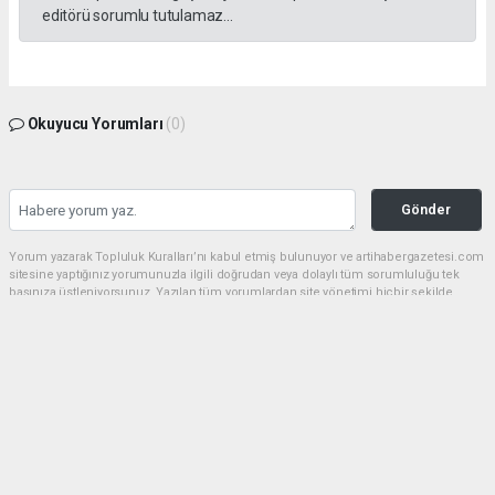
editörü sorumlu tutulamaz...
Okuyucu Yorumları
(0)
Gönder
Yorum yazarak Topluluk Kuralları’nı kabul etmiş bulunuyor ve artihabergazetesi.com
sitesine yaptığınız yorumunuzla ilgili doğrudan veya dolaylı tüm sorumluluğu tek
başınıza üstleniyorsunuz. Yazılan tüm yorumlardan site yönetimi hiçbir şekilde
sorumlu tutulamaz.
haber paketi
haber scripti
haber yazılımı
Tüm hakları saklı tutulmaktadır.Copyright 2026©
Haber Yazılımı:
Web Aksiyon ®