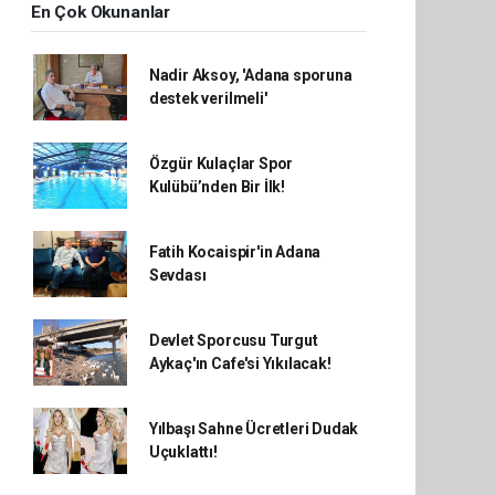
En Çok Okunanlar
Nadir Aksoy, 'Adana sporuna
destek verilmeli'
Özgür Kulaçlar Spor
Kulübü’nden Bir İlk!
Fatih Kocaispir'in Adana
Sevdası
Devlet Sporcusu Turgut
Aykaç'ın Cafe'si Yıkılacak!
Yılbaşı Sahne Ücretleri Dudak
Uçuklattı!