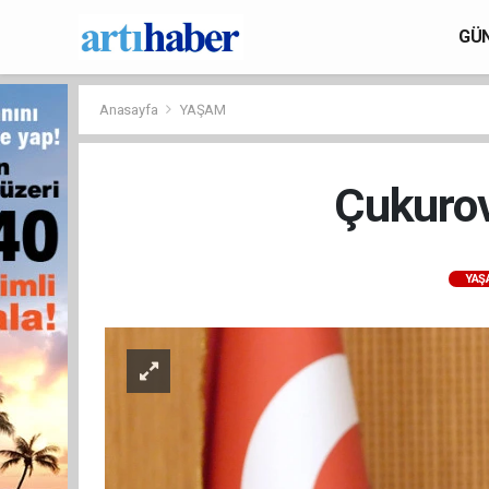
GÜ
Anasayfa
YAŞAM
Çukurov
YAŞ