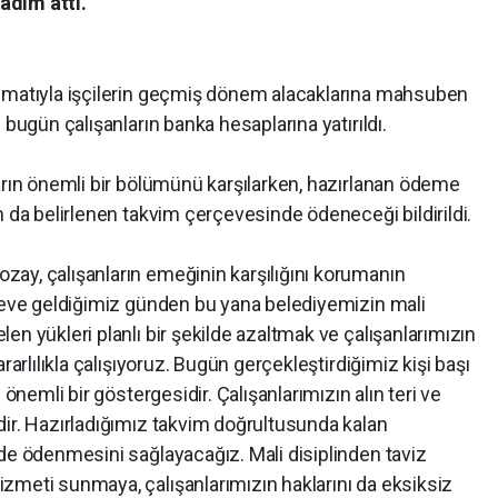
adım attı.
limatıyla işçilerin geçmiş dönem alacaklarına mahsuben
 bugün çalışanların banka hesaplarına yatırıldı.
arın önemli bir bölümünü karşılarken, hazırlanan ödeme
n da belirlenen takvim çerçevesinde ödeneceği bildirildi.
ay, çalışanların emeğinin karşılığını korumanın
öreve geldiğimiz günden bu yana belediyemizin mali
en yükleri planlı bir şekilde azaltmak ve çalışanlarımızın
rarlılıkla çalışıyoruz. Bugün gerçekleştirdiğimiz kişi başı
 önemli bir göstergesidir. Çalışanlarımızın alın teri ve
dir. Hazırladığımız takvim doğrultusunda kalan
de ödenmesini sağlayacağız. Mali disiplinden taviz
zmeti sunmaya, çalışanlarımızın haklarını da eksiksiz