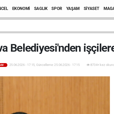
NCEL
EKONOMİ
SAGLIK
SPOR
YAŞAM
SİYASET
MAGA
a Belediyesi'nden işçile
25.06.2026 - 17:15, Güncelleme: 25.06.2026 - 17:15
8734+ kez okun
AM