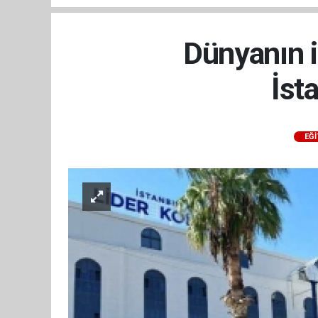
Dünyanın 
İst
EĞİ