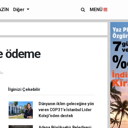
ZİN
Diğer
MENÜ
re ödeme
du.
İlginizi Çekebilir
Dünyanın iklim geleceğine yön
veren COP31’e İstanbul Lider
Koleji’nden destek
Adana Büyükşehir Belediyesi