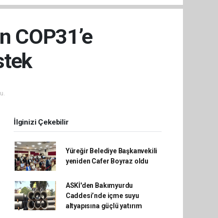
en COP31’e
stek
u.
İlginizi Çekebilir
Yüreğir Belediye Başkanvekili
yeniden Cafer Boyraz oldu
ASKİ'den Bakımyurdu
Caddesi’nde içme suyu
altyapısına güçlü yatırım