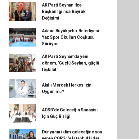
AK Parti Seyhan İlçe
Başkanlığı'nda Bayrak
Değişimi
Adana Büyükşehir Belediyesi
Yaz Spor Okulları Coşkusu
Sürüyor
AK Parti Seyhan’da yeni
dönem, 'Güçlü Seyhan, güçlü
teşkilat'
Akıllı Mercek Herkes İçin
Uygun mu?
AOSB’de Geleceğin Sanayisi
İçin Güç Birliği
Dünyanın iklim geleceğine yön
veren COP31’e İstanbul Lider