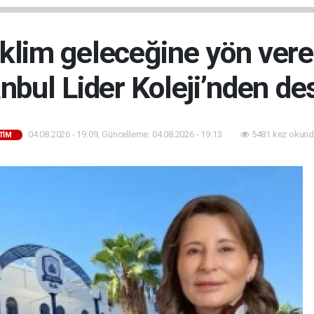
iklim geleceğine yön ver
anbul Lider Koleji’nden de
04.08.2026 - 19:09, Güncelleme: 04.08.2026 - 19:13
5481 kez okund
TİM