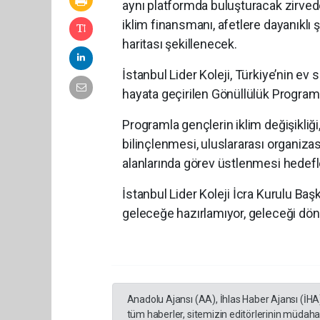
aynı platformda buluşturacak zirvede
iklim finansmanı, afetlere dayanıklı şe
haritası şekillenecek.
İstanbul Lider Koleji, Türkiye’nin e
hayata geçirilen Gönüllülük Programı
Programla gençlerin iklim değişikliği
bilinçlenmesi, uluslararası organiz
alanlarında görev üstlenmesi hedefl
İstanbul Lider Koleji İcra Kurulu Başka
geleceğe hazırlamıyor, geleceği dönü
Anadolu Ajansı (AA), İhlas Haber Ajansı (İHA
tüm haberler, sitemizin editörlerinin müdaha