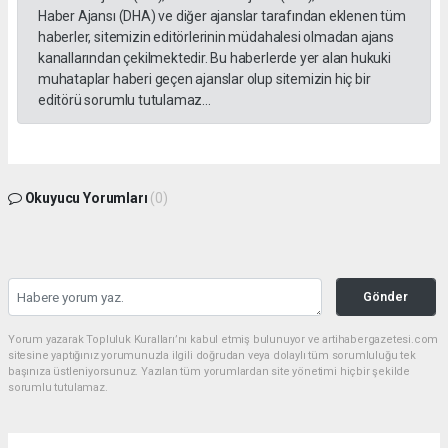
Haber Ajansı (DHA) ve diğer ajanslar tarafından eklenen tüm
haberler, sitemizin editörlerinin müdahalesi olmadan ajans
kanallarından çekilmektedir. Bu haberlerde yer alan hukuki
muhataplar haberi geçen ajanslar olup sitemizin hiç bir
editörü sorumlu tutulamaz...
Okuyucu Yorumları
(0)
Gönder
Yorum yazarak Topluluk Kuralları’nı kabul etmiş bulunuyor ve artihabergazetesi.com
sitesine yaptığınız yorumunuzla ilgili doğrudan veya dolaylı tüm sorumluluğu tek
başınıza üstleniyorsunuz. Yazılan tüm yorumlardan site yönetimi hiçbir şekilde
sorumlu tutulamaz.