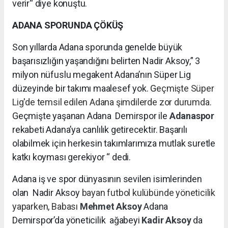
verir“ diye konuştu.
ADANA SPORUNDA ÇÖKÜŞ
Son yıllarda Adana sporunda genelde büyük
başarısızlığın yaşandığını belirten Nadir Aksoy,” 3
milyon nüfuslu megakent Adana’nın Süper Lig
düzeyinde bir takımı maalesef yok. G
eçmişte Süper
Lig'de temsil edilen Adana şimdilerde zor durumda.
Geçmişte yaşanan Adana Demirspor ile
Adanaspor
rekabeti Adana’ya canlılık getirecektir. Başarılı
olabilmek için herkesin takımlarımıza mutlak suretle
katkı koyması gerekiyor “ dedi.
Adana iş ve spor dünyasının sevilen isimlerinden
olan Nadir Aksoy
bayan futbol kulübünde yöneticilik
yaparken, Babası
Mehmet Aksoy
Adana
Demirspor’da yöneticilik
ağabeyi
Kadir Aksoy
da