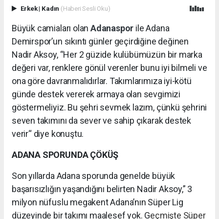
Erkek
|
Kadın
(Haberi Sesli Oku)
Büyük camiaları olan
Adanaspor
ile Adana
Demirspor’un sıkıntı günler geçirdiğine değinen
Nadir Aksoy, “Her 2 güzide kulübümüzün bir marka
değeri var, renklere gönül verenler bunu iyi bilmeli ve
ona göre davranmalıdırlar. Takımlarımıza iyi-kötü
günde destek vererek armaya olan sevgimizi
göstermeliyiz. Bu şehri sevmek lazım, çünkü şehrini
seven takımını da sever ve sahip çıkarak destek
verir“ diye konuştu.
ADANA SPORUNDA ÇÖKÜŞ
Son yıllarda Adana sporunda genelde büyük
başarısızlığın yaşandığını belirten Nadir Aksoy,” 3
milyon nüfuslu megakent Adana’nın Süper Lig
düzeyinde bir takımı maalesef yok. G
eçmişte Süper