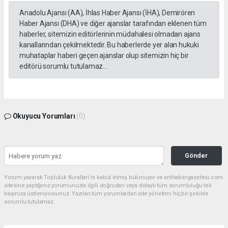
Anadolu Ajansı (AA), İhlas Haber Ajansı (İHA), Demirören
Haber Ajansı (DHA) ve diğer ajanslar tarafından eklenen tüm
haberler, sitemizin editörlerinin müdahalesi olmadan ajans
kanallarından çekilmektedir. Bu haberlerde yer alan hukuki
muhataplar haberi geçen ajanslar olup sitemizin hiç bir
editörü sorumlu tutulamaz...
Okuyucu Yorumları
(0)
Gönder
Yorum yazarak Topluluk Kuralları’nı kabul etmiş bulunuyor ve artihabergazetesi.com
sitesine yaptığınız yorumunuzla ilgili doğrudan veya dolaylı tüm sorumluluğu tek
başınıza üstleniyorsunuz. Yazılan tüm yorumlardan site yönetimi hiçbir şekilde
sorumlu tutulamaz.