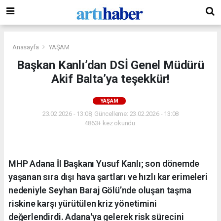
Anasayfa
YAŞAM
Başkan Kanlı’dan DSİ Genel Müdürü
Akif Balta’ya teşekkür!
YAŞAM
23.02.2026 - 13:08, Güncelleme: 23.02.2026 - 13:08
4863+ kez okundu.
MHP Adana İl Başkanı Yusuf Kanlı; son dönemde
yaşanan sıra dışı hava şartları ve hızlı kar erimeleri
nedeniyle Seyhan Baraj Gölü’nde oluşan taşma
riskine karşı yürütülen kriz yönetimini
değerlendirdi. Adana'ya gelerek risk sürecini