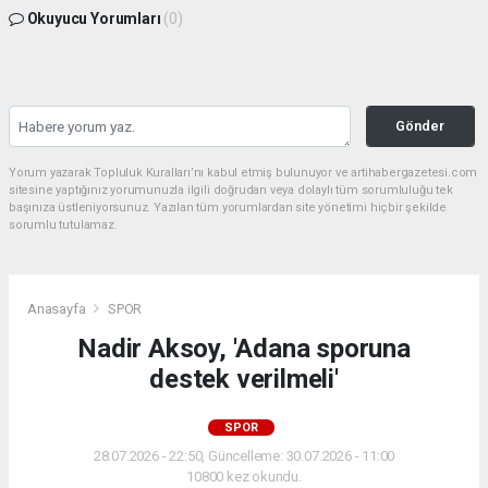
Okuyucu Yorumları
(0)
Gönder
Yorum yazarak Topluluk Kuralları’nı kabul etmiş bulunuyor ve artihabergazetesi.com
sitesine yaptığınız yorumunuzla ilgili doğrudan veya dolaylı tüm sorumluluğu tek
başınıza üstleniyorsunuz. Yazılan tüm yorumlardan site yönetimi hiçbir şekilde
sorumlu tutulamaz.
Anasayfa
SPOR
Nadir Aksoy, 'Adana sporuna
destek verilmeli'
SPOR
28.07.2026 - 22:50, Güncelleme: 30.07.2026 - 11:00
10800 kez okundu.