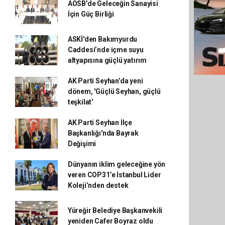
AOSB’de Geleceğin Sanayisi
İçin Güç Birliği
ASKİ'den Bakımyurdu
Caddesi’nde içme suyu
altyapısına güçlü yatırım
AK Parti Seyhan’da yeni
dönem, 'Güçlü Seyhan, güçlü
teşkilat'
AK Parti Seyhan İlçe
Başkanlığı'nda Bayrak
Değişimi
Dünyanın iklim geleceğine yön
veren COP31’e İstanbul Lider
Koleji’nden destek
Yüreğir Belediye Başkanvekili
yeniden Cafer Boyraz oldu