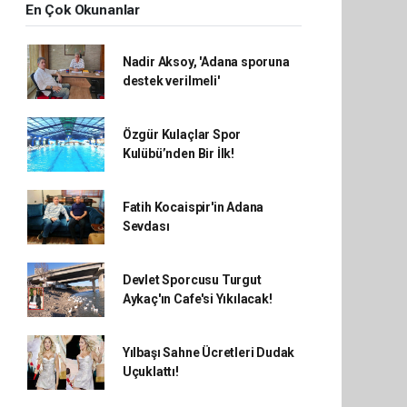
En Çok Okunanlar
Nadir Aksoy, 'Adana sporuna
destek verilmeli'
Özgür Kulaçlar Spor
Kulübü’nden Bir İlk!
Fatih Kocaispir'in Adana
Sevdası
Devlet Sporcusu Turgut
Aykaç'ın Cafe'si Yıkılacak!
Yılbaşı Sahne Ücretleri Dudak
Uçuklattı!