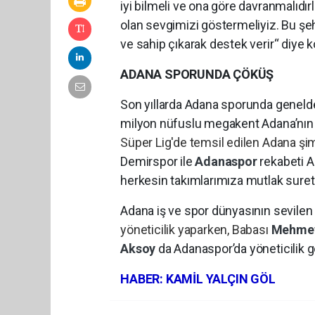
iyi bilmeli ve ona göre davranmalıdı
olan sevgimizi göstermeliyiz. Bu şe
ve sahip çıkarak destek verir“ diye 
ADANA SPORUNDA ÇÖKÜŞ
Son yıllarda Adana sporunda genelde 
milyon nüfuslu megakent Adana’nın 
Süper Lig'de temsil edilen Adana şi
Demirspor ile
Adanaspor
rekabeti Ad
herkesin takımlarımıza mutlak suretl
Adana iş ve spor dünyasının sevilen
yöneticilik yaparken, Babası
Mehme
Aksoy
da Adanaspor’da yöneticilik 
HABER: KAMİL YALÇIN GÖL