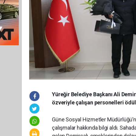
Yüreğir Belediye Başkanı Ali Demi
özveriyle çalışan personelleri öd
Güne Sosyal Hizmetler Müdürlüğü’nü
çalışmalar hakkında bilgi aldı. Sahad
gelen Demirçalı, emeklerinden dolayı