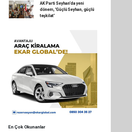
AK Parti Seyhan’da yeni
dönem, 'Güçlü Seyhan, güçlü
teşkilat'
En Çok Okunanlar