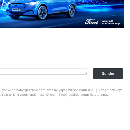
Gönder
uyor ve artihabergazetesi.com sitesine yaptığınız yorumunuzla ilgili doğrudan veya
. Yazılan tüm yorumlardan site yönetimi hiçbir şekilde sorumlu tutulamaz.