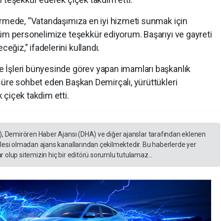
irmede, “Vatandaşımıza en iyi hizmeti sunmak için
tüm personelimize teşekkür ediyorum. Başarıyı ve gayreti
ğiz,” ifadelerini kullandı.
 İşleri bünyesinde görev yapan imamları başkanlık
süre sohbet eden Başkan Demirçalı, yürüttükleri
 çiçek takdim etti.
), Demirören Haber Ajansı (DHA) ve diğer ajanslar tarafından eklenen
lesi olmadan ajans kanallarından çekilmektedir. Bu haberlerde yer
 olup sitemizin hiç bir editörü sorumlu tutulamaz...