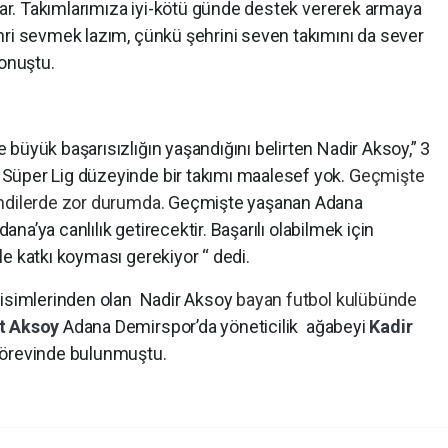
rlar. Takımlarımıza iyi-kötü günde destek vererek armaya
hri sevmek lazım, çünkü şehrini seven takımını da sever
konuştu.
büyük başarısızlığın yaşandığını belirten Nadir Aksoy,” 3
Süper Lig düzeyinde bir takımı maalesef yok. G
eçmişte
mdilerde zor durumda.
Geçmişte yaşanan Adana
ana’ya canlılık getirecektir. Başarılı olabilmek için
e katkı koyması gerekiyor “ dedi.
 isimlerinden olan Nadir Aksoy
bayan futbol kulübünde
t Aksoy
Adana Demirspor’da yöneticilik
ağabeyi
Kadir
görevinde bulunmuştu.