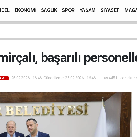
NCEL
EKONOMİ
SAGLIK
SPOR
YAŞAM
SİYASET
MAGA
irçalı, başarılı personelle
25.02.2026 - 16:46, Güncelleme: 25.02.2026 - 16:46
4451+ kez okun
AM