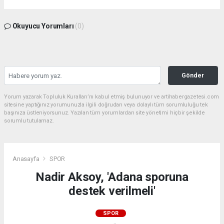
Okuyucu Yorumları
(0)
Gönder
Yorum yazarak Topluluk Kuralları’nı kabul etmiş bulunuyor ve artihabergazetesi.com
sitesine yaptığınız yorumunuzla ilgili doğrudan veya dolaylı tüm sorumluluğu tek
başınıza üstleniyorsunuz. Yazılan tüm yorumlardan site yönetimi hiçbir şekilde
sorumlu tutulamaz.
Anasayfa
SPOR
Nadir Aksoy, 'Adana sporuna
destek verilmeli'
SPOR