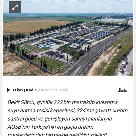
Erkek
|
Kadın
(Haberi Sesli Oku)
Bekir Sütcü, günlük 222 bin metreküp kullanma
suyu arıtma tesisi kapasitesi, 324 megawatt üretim
santral gücü ve genişleyen sanayi alanlarıyla
AOSB’nin Türkiye’nin en güçlü üretim
merkezlerinden biri haline geldiğini söyledi.