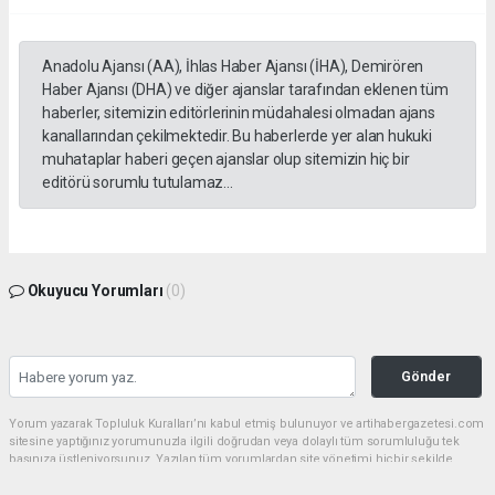
Anadolu Ajansı (AA), İhlas Haber Ajansı (İHA), Demirören
Haber Ajansı (DHA) ve diğer ajanslar tarafından eklenen tüm
haberler, sitemizin editörlerinin müdahalesi olmadan ajans
kanallarından çekilmektedir. Bu haberlerde yer alan hukuki
muhataplar haberi geçen ajanslar olup sitemizin hiç bir
editörü sorumlu tutulamaz...
Okuyucu Yorumları
(0)
Gönder
Yorum yazarak Topluluk Kuralları’nı kabul etmiş bulunuyor ve artihabergazetesi.com
sitesine yaptığınız yorumunuzla ilgili doğrudan veya dolaylı tüm sorumluluğu tek
başınıza üstleniyorsunuz. Yazılan tüm yorumlardan site yönetimi hiçbir şekilde
sorumlu tutulamaz.