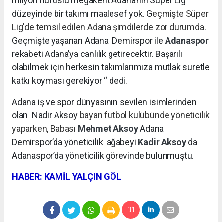
milyon nüfuslu megakent Adana’nın Süper Lig
düzeyinde bir takımı maalesef yok. G
eçmişte Süper
Lig'de temsil edilen Adana şimdilerde zor durumda.
Geçmişte yaşanan Adana Demirspor ile
Adanaspor
rekabeti Adana’ya canlılık getirecektir. Başarılı
olabilmek için herkesin takımlarımıza mutlak suretle
katkı koyması gerekiyor “ dedi.
Adana iş ve spor dünyasının sevilen isimlerinden
olan Nadir Aksoy
bayan futbol kulübünde yöneticilik
yaparken, Babası
Mehmet Aksoy
Adana
Demirspor’da yöneticilik
ağabeyi
Kadir Aksoy
da
Adanaspor’da yöneticilik görevinde bulunmuştu.
HABER: KAMİL YALÇIN GÖL