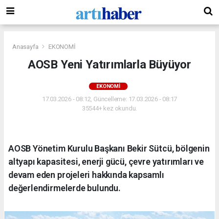
Anasayfa
EKONOMİ
AOSB Yeni Yatırımlarla Büyüyor
EKONOMİ
17.03.2026 - 08:12, Güncelleme: 17.03.2026 - 08:17
35544+ kez okundu.
AOSB Yönetim Kurulu Başkanı Bekir Sütcü, bölgenin
altyapı kapasitesi, enerji gücü, çevre yatırımları ve
devam eden projeleri hakkında kapsamlı
değerlendirmelerde bulundu.