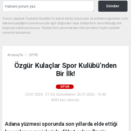
Gönder
Yorum yazarak Topluluk Kuralları’nı kabul etmiş bulunuyor ve artihabergazetesi.com
sitesine yaptığınız yorumunuzla ilgili doğrudan veya dolaylı tüm sorumluluğu tek
başınıza üstleniyorsunuz. Yazılan tüm yorumlardan site yönetimi hiçbir şekilde
sorumlu tutulamaz.
Anasayfa
SPOR
Özgür Kulaçlar Spor Kulübü’nden
Bir İlk!
SPOR
25.07.2026 - 21:30, Güncelleme: 26.07.2026 - 13:40
6003 kez okundu.
Adana yüzmesi sporunda son yıllarda elde ettiği