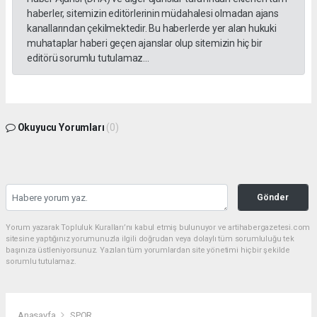
haberler, sitemizin editörlerinin müdahalesi olmadan ajans
kanallarından çekilmektedir. Bu haberlerde yer alan hukuki
muhataplar haberi geçen ajanslar olup sitemizin hiç bir
editörü sorumlu tutulamaz...
Okuyucu Yorumları
(0)
Gönder
Yorum yazarak Topluluk Kuralları’nı kabul etmiş bulunuyor ve artihabergazetesi.com
sitesine yaptığınız yorumunuzla ilgili doğrudan veya dolaylı tüm sorumluluğu tek
başınıza üstleniyorsunuz. Yazılan tüm yorumlardan site yönetimi hiçbir şekilde
sorumlu tutulamaz.
Anasayfa
SPOR