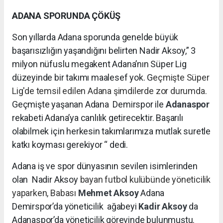
ADANA SPORUNDA ÇÖKÜŞ
Son yıllarda Adana sporunda genelde büyük
başarısızlığın yaşandığını belirten Nadir Aksoy,” 3
milyon nüfuslu megakent Adana’nın Süper Lig
düzeyinde bir takımı maalesef yok. G
eçmişte Süper
Lig'de temsil edilen Adana şimdilerde zor durumda.
Geçmişte yaşanan Adana Demirspor ile
Adanaspor
rekabeti Adana’ya canlılık getirecektir. Başarılı
olabilmek için herkesin takımlarımıza mutlak suretle
katkı koyması gerekiyor “ dedi.
Adana iş ve spor dünyasının sevilen isimlerinden
olan Nadir Aksoy
bayan futbol kulübünde yöneticilik
yaparken, Babası
Mehmet Aksoy
Adana
Demirspor’da yöneticilik
ağabeyi
Kadir Aksoy
da
Adanaspor’da yöneticilik görevinde bulunmuştu.