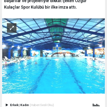
başarılar ve projeleriyle dikkat çeken Özgür
Kulaçlar Spor Kulübü bir ilke imza attı.
Erkek
|
Kadın
(Haberi Sesli Oku)