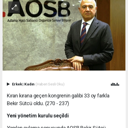
Erkek
|
Kadın
(Haberi Sesli Oku)
Kıran kırana geçen kongrenin galibi 33 oy farkla
Bekir Sütcü oldu. (270 - 237)
Yeni yönetim kurulu seçildi
Yapılan oylama sonucunda AOSB Bekir Sütcü