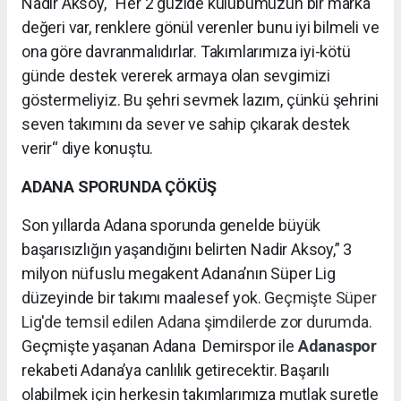
Nadir Aksoy, “Her 2 güzide kulübümüzün bir marka
değeri var, renklere gönül verenler bunu iyi bilmeli ve
ona göre davranmalıdırlar. Takımlarımıza iyi-kötü
günde destek vererek armaya olan sevgimizi
göstermeliyiz. Bu şehri sevmek lazım, çünkü şehrini
seven takımını da sever ve sahip çıkarak destek
verir“ diye konuştu.
ADANA SPORUNDA ÇÖKÜŞ
Son yıllarda Adana sporunda genelde büyük
başarısızlığın yaşandığını belirten Nadir Aksoy,” 3
milyon nüfuslu megakent Adana’nın Süper Lig
düzeyinde bir takımı maalesef yok. G
eçmişte Süper
Lig'de temsil edilen Adana şimdilerde zor durumda.
Geçmişte yaşanan Adana Demirspor ile
Adanaspor
rekabeti Adana’ya canlılık getirecektir. Başarılı
olabilmek için herkesin takımlarımıza mutlak suretle