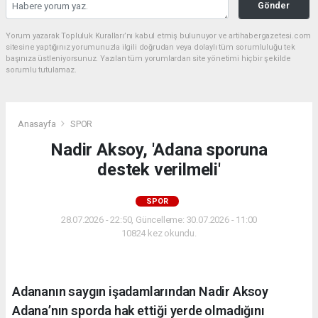
Gönder
Yorum yazarak Topluluk Kuralları’nı kabul etmiş bulunuyor ve artihabergazetesi.com
sitesine yaptığınız yorumunuzla ilgili doğrudan veya dolaylı tüm sorumluluğu tek
başınıza üstleniyorsunuz. Yazılan tüm yorumlardan site yönetimi hiçbir şekilde
sorumlu tutulamaz.
Anasayfa
SPOR
Nadir Aksoy, 'Adana sporuna
destek verilmeli'
SPOR
28.07.2026 - 22:50, Güncelleme: 30.07.2026 - 11:00
10824 kez okundu.
Adananın saygın işadamlarından Nadir Aksoy
Adana’nın sporda hak ettiği yerde olmadığını