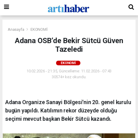
Anasayfa
EKONOMİ
Adana OSB’de Bekir Sütcü Güven
Tazeledi
EKONOMİ
10.02.2026 - 21:35, Güncelleme: 11.02.2026 - 07:43
30574+ kez okundu.
Adana Organize Sanayi Bölgesi'nin 20. genel kurulu
bugün yapıldı. Katılımın rekor düzeyde olduğu
seçimi mevcut başkan Bekir Sütcü kazandı.