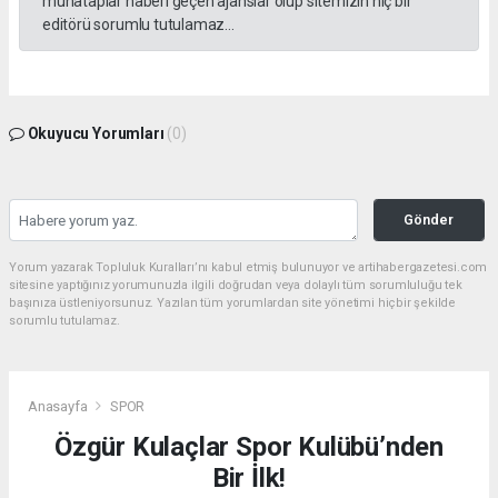
muhataplar haberi geçen ajanslar olup sitemizin hiç bir
editörü sorumlu tutulamaz...
Okuyucu Yorumları
(0)
Gönder
Yorum yazarak Topluluk Kuralları’nı kabul etmiş bulunuyor ve artihabergazetesi.com
sitesine yaptığınız yorumunuzla ilgili doğrudan veya dolaylı tüm sorumluluğu tek
başınıza üstleniyorsunuz. Yazılan tüm yorumlardan site yönetimi hiçbir şekilde
sorumlu tutulamaz.
Anasayfa
SPOR
Özgür Kulaçlar Spor Kulübü’nden
Bir İlk!