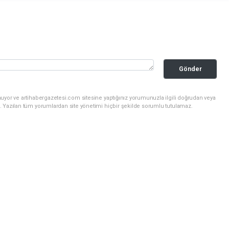
Gönder
uyor ve artihabergazetesi.com sitesine yaptığınız yorumunuzla ilgili doğrudan veya
. Yazılan tüm yorumlardan site yönetimi hiçbir şekilde sorumlu tutulamaz.