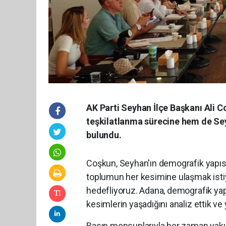
AK Parti Seyhan İlçe Başkanı Ali C
teşkilatlanma sürecine hem de Sey
bulundu.
Coşkun, Seyhan'ın demografik yapısı
toplumun her kesimine ulaşmak isti
hedefliyoruz. Adana, demografik yapı
kesimlerin yaşadığını analiz ettik ve
Basın mensuplarıyla her zaman yakın