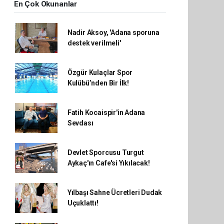
En Çok Okunanlar
Nadir Aksoy, 'Adana sporuna
destek verilmeli'
Özgür Kulaçlar Spor
Kulübü’nden Bir İlk!
Fatih Kocaispir'in Adana
Sevdası
Devlet Sporcusu Turgut
Aykaç'ın Cafe'si Yıkılacak!
Yılbaşı Sahne Ücretleri Dudak
Uçuklattı!