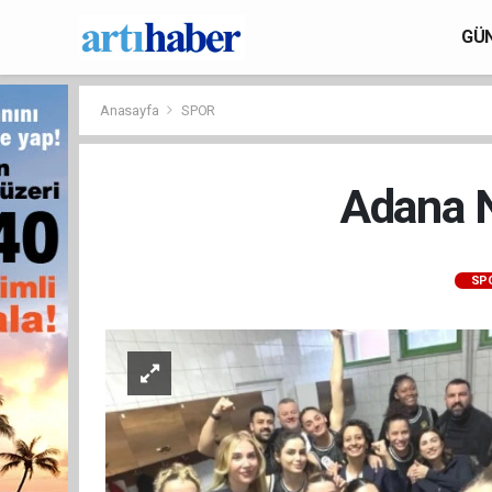
GÜ
Anasayfa
SPOR
Adana N
SP