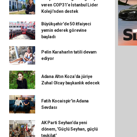
veren COP31’e İstanbul Lider
Koleji’nden destek
Büyükşehir'de 50 itfaiyeci
yemin ederek görevine
başladı
Pelin Karahan'ın tatili devam
ediyor
Adana Altın Koza’da jüriye
Zuhal Olcay başkanlık edecek
Fatih Kocaispir'in Adana
Sevdası
AK Parti Seyhan’da yeni
dönem, 'Güçlü Seyhan, güçlü
teşkilat'