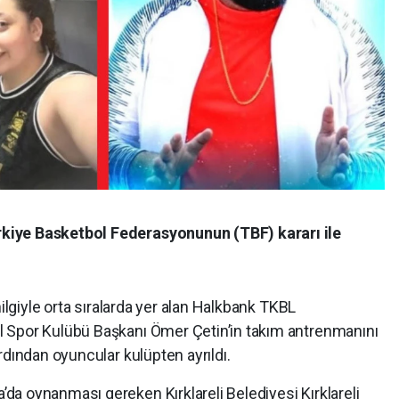
kiye Basketbol Federasyonunun (TBF) kararı ile
nilgiyle orta sıralarda yer alan Halkbank TKBL
 Spor Kulübü Başkanı Ömer Çetin’in takım antrenmanını
rdından oyuncular kulüpten ayrıldı.
a oynanması gereken Kırklareli Belediyesi Kırklareli