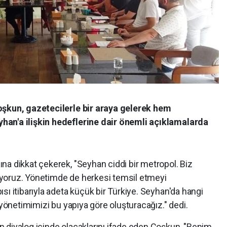
oşkun, gazetecilerle bir araya gelerek hem
han'a ilişkin hedeflerine dair önemli açıklamalarda
na dikkat çekerek, "Seyhan ciddi bir metropol. Biz
yoruz. Yönetimde de herkesi temsil etmeyi
sı itibarıyla adeta küçük bir Türkiye. Seyhan'da hangi
 yönetimimizi bu yapıya göre oluşturacağız." dedi.
 diyalog içinde olacaklarını ifade eden Coşkun, "Benim