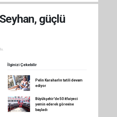
 Seyhan, güçlü
du.
İlginizi Çekebilir
Pelin Karahan'ın tatili devam
ediyor
Büyükşehir'de 50 itfaiyeci
yemin ederek görevine
başladı