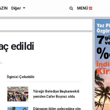
ZİN
Diğer
MENÜ
ç edildi
u.
İlginizi Çekebilir
Yüreğir Belediye Başkanvekili
yeniden Cafer Boyraz oldu
Dünyanın iklim geleceğine yön