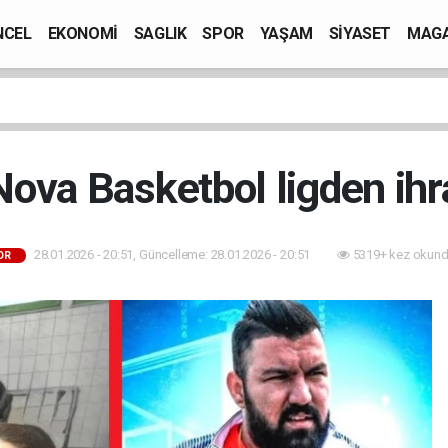
NCEL
EKONOMİ
SAGLIK
SPOR
YAŞAM
SİYASET
MAGA
ova Basketbol ligden ihra
28.01.2026 - 20:51, Güncelleme: 28.01.2026 - 20:51
5319+ kez okund
OR