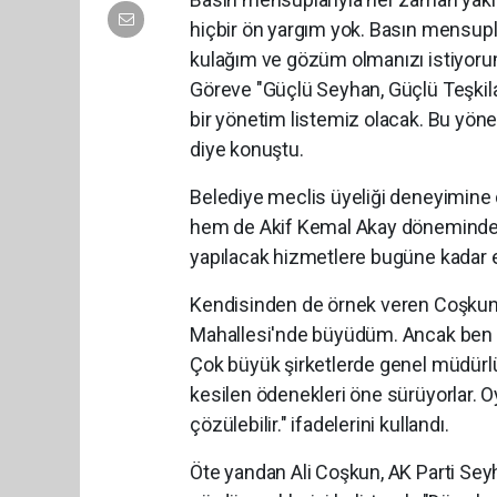
hiçbir ön yargım yok. Basın mensupl
kulağım ve gözüm olmanızı istiyorum.
Göreve "Güçlü Seyhan, Güçlü Teşkilat"
bir yönetim listemiz olacak. Bu yön
diye konuştu.
Belediye meclis üyeliği deneyimin
hem de Akif Kemal Akay döneminde b
yapılacak hizmetlere bugüne kadar 
Kendisinden de örnek veren Coşkun,
Mahallesi'nde büyüdüm. Ancak ben 
Çok büyük şirketlerde genel müdürlük 
kesilen ödenekleri öne sürüyorlar. O
çözülebilir." ifadelerini kullandı.
Öte yandan Ali Coşkun, AK Parti Seyha