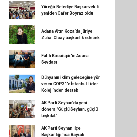
Yüreğir Belediye Başkanvekili
yeniden Cafer Boyraz oldu
Adana Altın Koza’da jüriye
Zuhal Olcay başkanlık edecek
Fatih Kocaispir'in Adana
Sevdası
Dünyanın iklim geleceğine yön
veren COP31’e İstanbul Lider
Koleji’nden destek
AK Parti Seyhan’da yeni
dönem, 'Güçlü Seyhan, güçlü
teşkilat'
AK Parti Seyhan İlçe
Başkanlığı'nda Bayrak