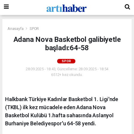
Anasayfa
SPOR
Adana Nova Basketbol galibiyetle
başladı:64-58
SPOR
28.09.2025 - 18:43, Güncelleme: 28.09.2025 - 18:54
6512+ kez okundu.
Halkbank Türkiye Kadınlar Basketbol 1. Ligi'nde
(TKBL) ilk kez mücadele eden Adana Nova
Basketbol Kulübü 1.hafta sahasında Aslanyol
Burhaniye Belediyespor'u 64-58 yendi.