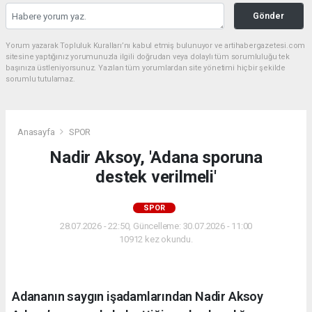
Gönder
Yorum yazarak Topluluk Kuralları’nı kabul etmiş bulunuyor ve artihabergazetesi.com
sitesine yaptığınız yorumunuzla ilgili doğrudan veya dolaylı tüm sorumluluğu tek
başınıza üstleniyorsunuz. Yazılan tüm yorumlardan site yönetimi hiçbir şekilde
sorumlu tutulamaz.
Anasayfa
SPOR
Nadir Aksoy, 'Adana sporuna
destek verilmeli'
SPOR
28.07.2026 - 22:50, Güncelleme: 30.07.2026 - 11:00
10912 kez okundu.
Adananın saygın işadamlarından Nadir Aksoy