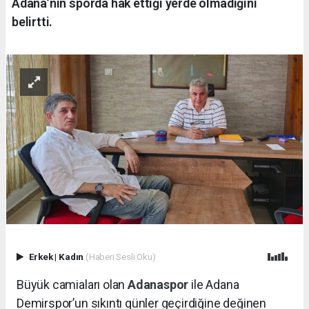
Adana’nın sporda hak ettiği yerde olmadığını
belirtti.
Erkek
|
Kadın
(Haberi Sesli Oku)
Büyük camiaları olan
Adanaspor
ile Adana
Demirspor’un sıkıntı günler geçirdiğine değinen