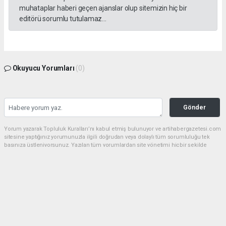
muhataplar haberi geçen ajanslar olup sitemizin hiç bir
editörü sorumlu tutulamaz...
Okuyucu Yorumları
(0)
Gönder
Yorum yazarak Topluluk Kuralları’nı kabul etmiş bulunuyor ve artihabergazetesi.com
sitesine yaptığınız yorumunuzla ilgili doğrudan veya dolaylı tüm sorumluluğu tek
başınıza üstleniyorsunuz. Yazılan tüm yorumlardan site yönetimi hiçbir şekilde
sorumlu tutulamaz.
haber paketi
haber scripti
haber yazılımı
Tüm hakları saklı tutulmaktadır.Copyright 2026©