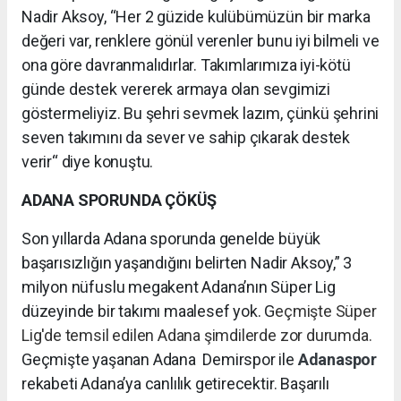
Nadir Aksoy, “Her 2 güzide kulübümüzün bir marka
değeri var, renklere gönül verenler bunu iyi bilmeli ve
ona göre davranmalıdırlar. Takımlarımıza iyi-kötü
günde destek vererek armaya olan sevgimizi
göstermeliyiz. Bu şehri sevmek lazım, çünkü şehrini
seven takımını da sever ve sahip çıkarak destek
verir“ diye konuştu.
ADANA SPORUNDA ÇÖKÜŞ
Son yıllarda Adana sporunda genelde büyük
başarısızlığın yaşandığını belirten Nadir Aksoy,” 3
milyon nüfuslu megakent Adana’nın Süper Lig
düzeyinde bir takımı maalesef yok. G
eçmişte Süper
Lig'de temsil edilen Adana şimdilerde zor durumda.
Geçmişte yaşanan Adana Demirspor ile
Adanaspor
rekabeti Adana’ya canlılık getirecektir. Başarılı