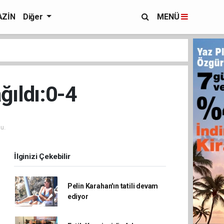
ZİN
Diğer
MENÜ
ğıldı:0-4
u.
İlginizi Çekebilir
Pelin Karahan'ın tatili devam
ediyor