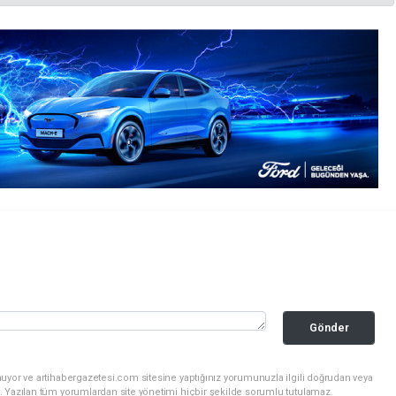
Gönder
uyor ve artihabergazetesi.com sitesine yaptığınız yorumunuzla ilgili doğrudan veya
. Yazılan tüm yorumlardan site yönetimi hiçbir şekilde sorumlu tutulamaz.