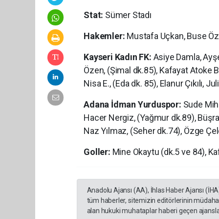
Stat:
Sümer Stadı
Hakemler:
Mustafa Uçkan, Buse Özg
Kayseri Kadın FK:
Asiye Damla, Ayşe 
Özen, (Şimal dk.85), Kafayat Atoke B.
Nisa E., (Eda dk. 85), Elanur Çıkılı, Ju
Adana İdman Yurduspor:
Sude Mihr
Hacer Nergiz, (Yağmur dk.89), Büşra
Naz Yılmaz, (Seher dk.74), Özge Çele
Goller:
Mine Okaytu (dk.5 ve 84), Ka
Anadolu Ajansı (AA), İhlas Haber Ajansı (İHA
tüm haberler, sitemizin editörlerinin müdaha
alan hukuki muhataplar haberi geçen ajanslar