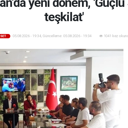
an’da yeni dönem, 'Güçlü
teşkilat'
05.08.2026 - 19:34, Güncelleme: 05.08.2026 - 19:34
1041 kez okun
ASET