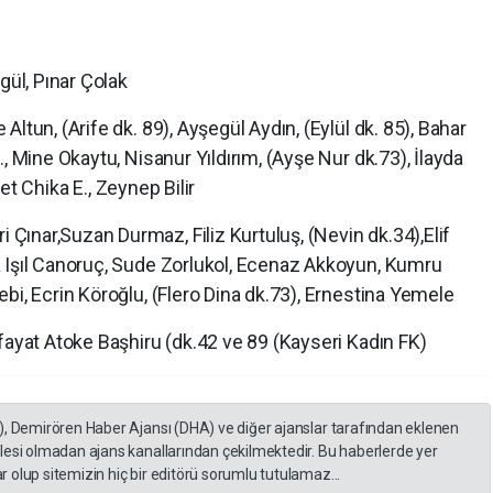
ül, Pınar Çolak
Altun, (Arife dk. 89), Ayşegül Aydın, (Eylül dk. 85), Bahar
, Mine Okaytu, Nisanur Yıldırım, (Ayşe Nur dk.73), İlayda
liet Chika E., Zeynep Bilir
i Çınar,Suzan Durmaz, Filiz Kurtuluş, (Nevin dk.34),Elif
 Işıl Canoruç, Sude Zorlukol, Ecenaz Akkoyun, Kumru
bi, Ecrin Köroğlu, (Flero Dina dk.73), Ernestina Yemele
fayat Atoke Başhiru (dk.42 ve 89 (Kayseri Kadın FK)
), Demirören Haber Ajansı (DHA) ve diğer ajanslar tarafından eklenen
lesi olmadan ajans kanallarından çekilmektedir. Bu haberlerde yer
 olup sitemizin hiç bir editörü sorumlu tutulamaz...