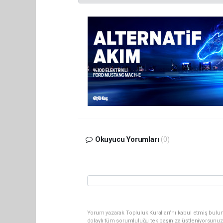
Okuyucu Yorumları
(0)
Yorum yazarak Topluluk Kuralları’nı kabul etmiş bulun
dolaylı tüm sorumluluğu tek başınıza üstleniyorsunuz