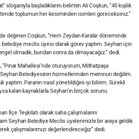
 sloganıyla başladıklarını belirten Ali Coşkun, "45 kişilik
etimde toplumun her kesiminden isimleri göreceksiniz."
e de değinen Coşkun, "Hem Zeydan Karalar döneminde
elediye meclis üyesi olarak görev yaptım. Seyhan için
engel olmadık, bundan sonra da olmayacağız." dedi.
 "Pınar Mahallesi'nde oturuyorum, Mithatpaşa
Seyhan Belediyesinin hizmetlerinden memnun değilim.
yaptım. Paranın nasıl yönetildiğini iyi bilirim. Sürekli
ysa kalan kaynaklarla Seyhan'ın birçok sorunu
n İlçe Teşkilatı olarak saha çalışmalarını
şam Seyhan Belediye Meclis üyelerimizle bir araya geldik.
rek çalışmalarımızı değerlendireceğiz" dedi.