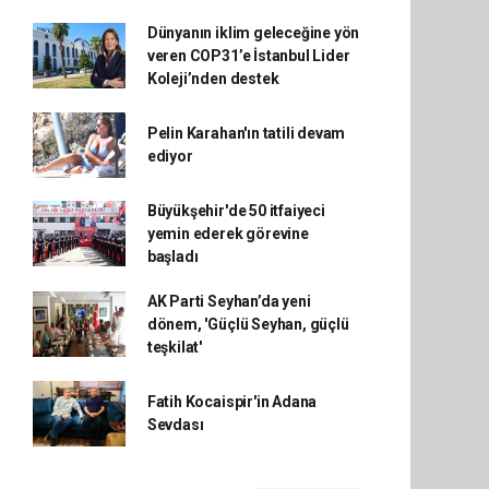
Dünyanın iklim geleceğine yön
veren COP31’e İstanbul Lider
Koleji’nden destek
Pelin Karahan'ın tatili devam
ediyor
Büyükşehir'de 50 itfaiyeci
yemin ederek görevine
başladı
AK Parti Seyhan’da yeni
dönem, 'Güçlü Seyhan, güçlü
teşkilat'
Fatih Kocaispir'in Adana
Sevdası