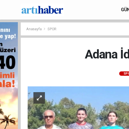
GÜ
Anasayfa
SPOR
Adana İd
SP