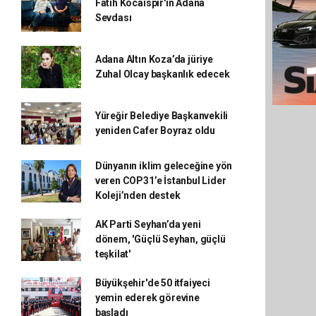
Fatih Kocaispir'in Adana
Sevdası
Adana Altın Koza’da jüriye
Zuhal Olcay başkanlık edecek
Yüreğir Belediye Başkanvekili
yeniden Cafer Boyraz oldu
Dünyanın iklim geleceğine yön
veren COP31’e İstanbul Lider
Koleji’nden destek
AK Parti Seyhan’da yeni
dönem, 'Güçlü Seyhan, güçlü
teşkilat'
Büyükşehir'de 50 itfaiyeci
yemin ederek görevine
başladı