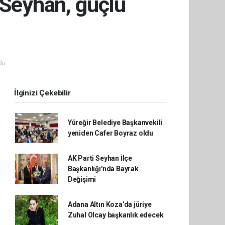
 Seyhan, güçlü
du.
İlginizi Çekebilir
Yüreğir Belediye Başkanvekili
yeniden Cafer Boyraz oldu
AK Parti Seyhan İlçe
Başkanlığı'nda Bayrak
Değişimi
Adana Altın Koza’da jüriye
Zuhal Olcay başkanlık edecek