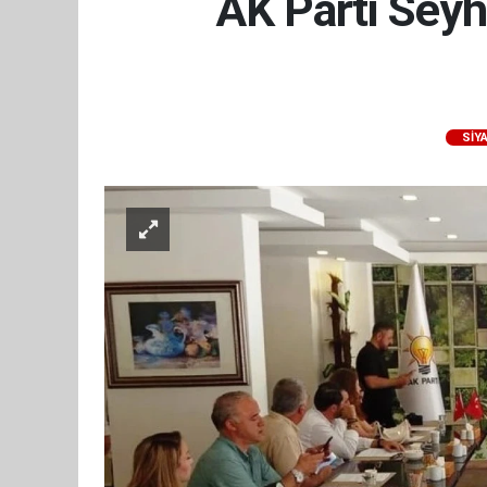
AK Parti Seyh
SİY