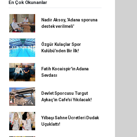
En Çok Okunanlar
Nadir Aksoy, 'Adana sporuna
destek verilmeli'
Özgür Kulaçlar Spor
Kulübü’nden Bir İlk!
Fatih Kocaispir'in Adana
Sevdası
Devlet Sporcusu Turgut
Aykaç'ın Cafe'si Yıkılacak!
Yılbaşı Sahne Ücretleri Dudak
Uçuklattı!