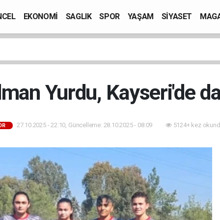
NCEL
EKONOMİ
SAGLIK
SPOR
YAŞAM
SİYASET
MAGA
man Yurdu, Kayseri'de da
27.10.2025 - 22:10, Güncelleme: 28.10.2025 - 08:09
5124+ kez okund
OR