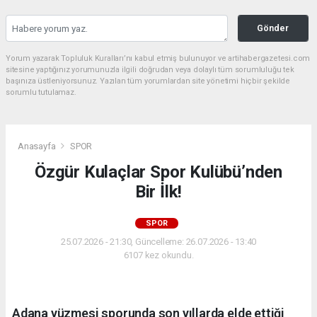
Gönder
Yorum yazarak Topluluk Kuralları’nı kabul etmiş bulunuyor ve artihabergazetesi.com
sitesine yaptığınız yorumunuzla ilgili doğrudan veya dolaylı tüm sorumluluğu tek
başınıza üstleniyorsunuz. Yazılan tüm yorumlardan site yönetimi hiçbir şekilde
sorumlu tutulamaz.
Anasayfa
SPOR
Özgür Kulaçlar Spor Kulübü’nden
Bir İlk!
SPOR
25.07.2026 - 21:30, Güncelleme: 26.07.2026 - 13:40
6107 kez okundu.
Adana yüzmesi sporunda son yıllarda elde ettiği