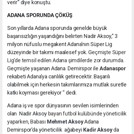
verir“ diye konuştu.
ADANA SPORUNDA ÇÖKÜŞ
Son yıllarda Adana sporunda genelde büyük
başarısızlığın yaşandığını belirten Nadir Aksoy,” 3
milyon nüfuslu megakent Adana’nın Süper Lig
düzeyinde bir takımı maalesef yok. G
eçmişte Süper
Lig'de temsil edilen Adana şimdilerde zor durumda.
Geçmişte yaşanan Adana Demirspor ile
Adanaspor
rekabeti Adana’ya canlılık getirecektir. Başarılı
olabilmek için herkesin takımlarımıza mutlak suretle
katkı koyması gerekiyor “ dedi.
Adana iş ve spor dünyasının sevilen isimlerinden
olan Nadir Aksoy
bayan futbol kulübünde yöneticilik
yaparken, Babası
Mehmet Aksoy
Adana
Demirspor’da yöneticilik
ağabeyi
Kadir Aksoy
da