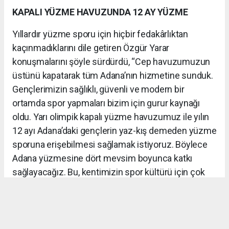
KAPALI YÜZME HAVUZUNDA 12 AY YÜZME
Yıllardır yüzme sporu için hiçbir fedakârlıktan
kaçınmadıklarını dile getiren Özgür Yarar
konuşmalarını şöyle sürdürdü, “Cep havuzumuzun
üstünü kapatarak tüm Adana’nın hizmetine sunduk.
Gençlerimizin sağlıklı, güvenli ve modern bir
ortamda spor yapmaları bizim için gurur kaynağı
oldu. Yarı olimpik kapalı yüzme havuzumuz ile yılın
12 ayı Adana’daki gençlerin yaz-kış demeden yüzme
sporuna erişebilmesi sağlamak istiyoruz. Böylece
Adana yüzmesine dört mevsim boyunca katkı
sağlayacağız. Bu, kentimizin spor kültürü için çok
önemli bir adım olacak.”
HABER: KAMİL YALÇIN GÖL