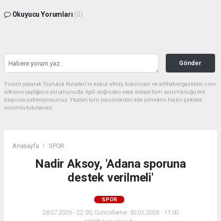
Okuyucu Yorumları
(0)
Gönder
Yorum yazarak Topluluk Kuralları’nı kabul etmiş bulunuyor ve artihabergazetesi.com
sitesine yaptığınız yorumunuzla ilgili doğrudan veya dolaylı tüm sorumluluğu tek
başınıza üstleniyorsunuz. Yazılan tüm yorumlardan site yönetimi hiçbir şekilde
sorumlu tutulamaz.
Anasayfa
SPOR
Nadir Aksoy, 'Adana sporuna
destek verilmeli'
SPOR
28.07.2026 - 22:50, Güncelleme: 30.07.2026 - 11:00