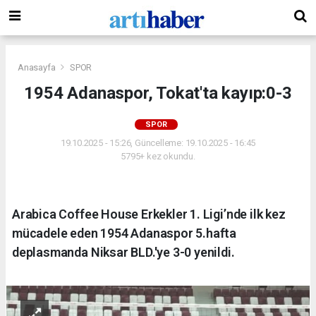
Anasayfa
SPOR
1954 Adanaspor, Tokat'ta kayıp:0-3
SPOR
19.10.2025 - 15:26, Güncelleme: 19.10.2025 - 16:45
5795+ kez okundu.
Arabica Coffee House Erkekler 1. Ligi’nde ilk kez
mücadele eden 1954 Adanaspor 5.hafta
deplasmanda Niksar BLD.'ye 3-0 yenildi.