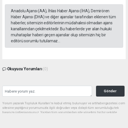
Anadolu Ajansı (AA), İhlas Haber Ajansı (İHA), Demirören
Haber Ajansı (DHA) ve diğer ajanslar tarafından eklenen tüm
haberler, sitemizin editörlerinin müdahalesi olmadan ajans
kanallarından çekilmektedir. Bu haberlerde yer alan hukuki
muhataplar haberi geçen ajanslar olup sitemizin hiç bir
editörü sorumlu tutulamaz...
Okuyucu Yorumları
(0)
Gönder
Yorum yazarak Topluluk Kuralları’nı kabul etmiş bulunuyor ve artihabergazetesi.com
sitesine yaptığınız yorumunuzla ilgili doğrudan veya dolaylı tüm sorumluluğu tek
başınıza üstleniyorsunuz. Yazılan tüm yorumlardan site yönetimi hiçbir şekilde
sorumlu tutulamaz.