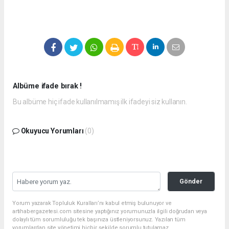
Albüme ifade bırak !
Bu albüme hiç ifade kullanılmamış ilk ifadeyi siz kullanın.
Okuyucu Yorumları
(0)
Gönder
Yorum yazarak Topluluk Kuralları’nı kabul etmiş bulunuyor ve
artihabergazetesi.com sitesine yaptığınız yorumunuzla ilgili doğrudan veya
dolaylı tüm sorumluluğu tek başınıza üstleniyorsunuz. Yazılan tüm
yorumlardan site yönetimi hiçbir şekilde sorumlu tutulamaz.