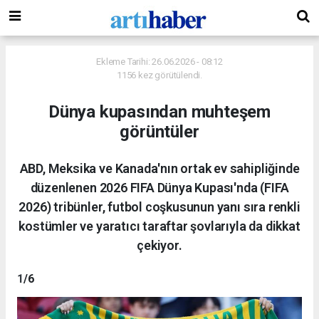
Ekleme Tarihi: 26.06.2026 - 08:12
1156 kez görütülendi.
Dünya kupasından muhteşem
görüntüler
ABD, Meksika ve Kanada'nın ortak ev sahipliğinde
düzenlenen 2026 FIFA Dünya Kupası'nda (FIFA
2026) tribünler, futbol coşkusunun yanı sıra renkli
kostümler ve yaratıcı taraftar şovlarıyla da dikkat
çekiyor.
1
/6