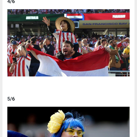
4
/6
5
/6