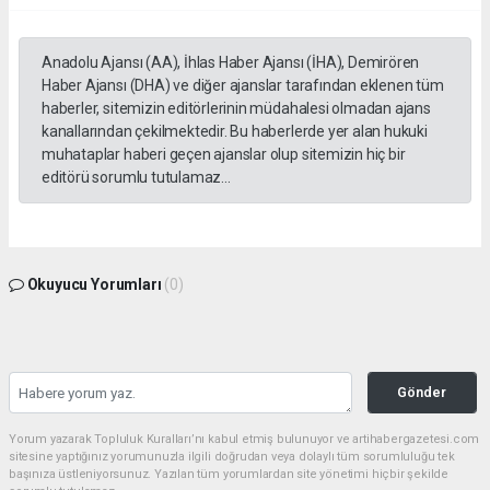
Anadolu Ajansı (AA), İhlas Haber Ajansı (İHA), Demirören
Haber Ajansı (DHA) ve diğer ajanslar tarafından eklenen tüm
haberler, sitemizin editörlerinin müdahalesi olmadan ajans
kanallarından çekilmektedir. Bu haberlerde yer alan hukuki
muhataplar haberi geçen ajanslar olup sitemizin hiç bir
editörü sorumlu tutulamaz...
Okuyucu Yorumları
(0)
Gönder
Yorum yazarak Topluluk Kuralları’nı kabul etmiş bulunuyor ve artihabergazetesi.com
sitesine yaptığınız yorumunuzla ilgili doğrudan veya dolaylı tüm sorumluluğu tek
başınıza üstleniyorsunuz. Yazılan tüm yorumlardan site yönetimi hiçbir şekilde