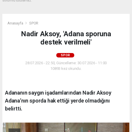
sorumlu tutulamaz.
Anasayfa
SPOR
Nadir Aksoy, 'Adana sporuna
destek verilmeli'
SPOR
28.07.2026 - 22:50, Güncelleme: 30.07.2026 - 11:00
10893 kez okundu.
Adananın saygın işadamlarından Nadir Aksoy
Adana’nın sporda hak ettiği yerde olmadığını
belirtti.