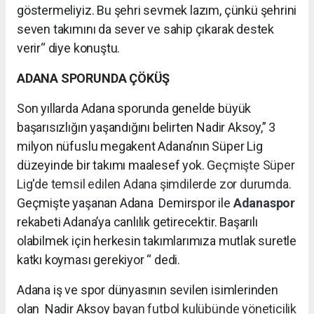
göstermeliyiz. Bu şehri sevmek lazım, çünkü şehrini
seven takımını da sever ve sahip çıkarak destek
verir“ diye konuştu.
ADANA SPORUNDA ÇÖKÜŞ
Son yıllarda Adana sporunda genelde büyük
başarısızlığın yaşandığını belirten Nadir Aksoy,” 3
milyon nüfuslu megakent Adana’nın Süper Lig
düzeyinde bir takımı maalesef yok. G
eçmişte Süper
Lig'de temsil edilen Adana şimdilerde zor durumda.
Geçmişte yaşanan Adana Demirspor ile
Adanaspor
rekabeti Adana’ya canlılık getirecektir. Başarılı
olabilmek için herkesin takımlarımıza mutlak suretle
katkı koyması gerekiyor “ dedi.
Adana iş ve spor dünyasının sevilen isimlerinden
olan Nadir Aksoy
bayan futbol kulübünde yöneticilik